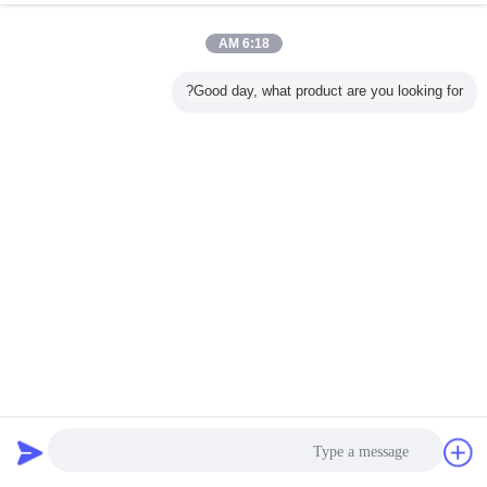
6:18 AM
Good day, what product are you looking for?
غير القابل للصدأ مصباح المصباح المقياس ، الذهاب وعدم الذهاب
قياس CANS المعتمدة
مصباح سقف المقياس
2025-01-17