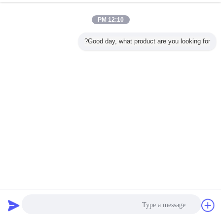
12:10 PM
Good day, what product are you looking for?
مطرقة زنبركية ذات تأثير ميكانيكي 0.5J IK04 أحادية التشغيل
IEC62262
معدات اختبار تأثير
2024-01-22