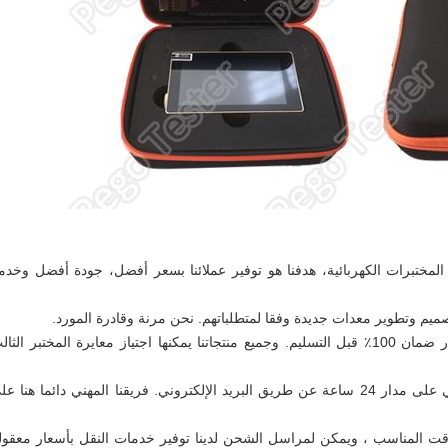
مختبرات الكهربائية، هدفنا هو توفير عملائنا بسعر أفضل، جودة أفضل وخدم
3الجودة الممتازة: ضمان لمدة 12 شهراً، اختبار ضمان 100٪ قبل التسليم. وجميع منتجاتنا يمكنها اجتياز معايرة المختبر الث
4خدمة ما بعد البيع والمساعدة الفنية: دعم فني على مدار 24 ساعة عن طريق البريد الإلكتروني. فريقنا المهني دائما هنا 
لوقت المناسب ، ويمكن لمراسل الشحن لدينا توفير خدمات النقل بأسعار معقول