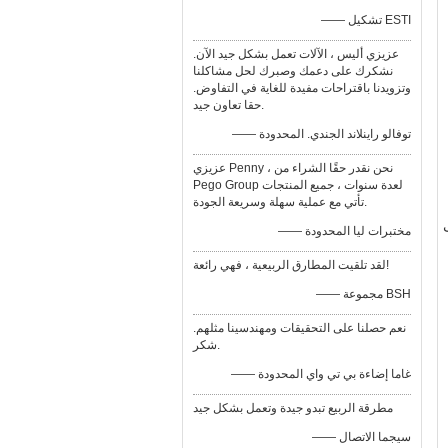
—— تشكيل ESTI
عزيزي أليس ، الآلات تعمل بشكل جيد الآن.
نشكرك على دعمك وصبرك لحل مشاكلنا
وتزويدنا باقتراحات مفيدة للغاية في التفاوض.
حقا تعاون جيد.
—— توفالو راينلاند الجندي. المحدودة
عزيزي Penny ، نحن نقدر حقًا الشراء من
Pego Group لعدة سنوات ، جميع المنتجات
تأتي مع عملية سهلة وسريعة الجودة.
—— مختبرات ليا المحدودة
لقد تلقيت المطارق الربيعية ، فهي رائعة!
—— مجموعة BSH
نعم حصلنا على التحقيقات ومهندسينا مثلهم.
شكر.
—— غاما إضاءة بي تي واي المحدودة
مطرقة الربيع تبدو جيدة وتعمل بشكل جيد
—— سيجما الاتصال