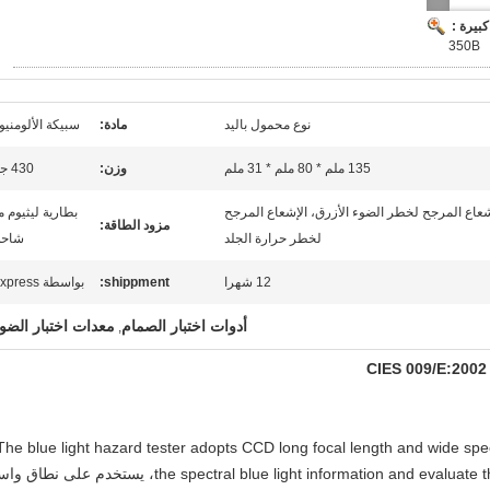
بيرة :
350B
نوع محمول باليد
مادة:
سبيكة الألومنيو
135 ملم * 80 ملم * 31 ملم
وزن:
430 جم
 CRI، lx، CCT، الإشعاع المرجح لخطر الضوء الأزرق، الإشعاع المرجح
بطارية ليثيوم م
مزود الطاقة:
لخطر حرارة الجلد
شاح
12 شهرا
shippment:
بواسطة Express
أدوات اختبار الصمام
معدات اختبار الضو
,
The blue light hazard tester adopts CCD long focal length and wide s
the spectral blue light information and evaluate the blue light hazard of the measured lamp، يستخدم على نط