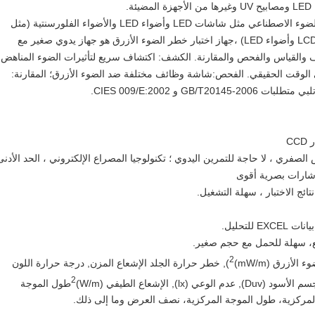
.
الضوء الأزرق موجود في عدد كبير من مصادر الضوء الاصطناعي مثل شاشات LED وأضواء LED والأضواء الفلورسنتية (مثل
الهواتف المحمولة وشاشات الكمبيوتر وشاشة LCD وأضواء LED) ،جهاز اختبار خطر الضوء الأزرق هو جهاز يدوي صغير مع
ي على 4 وظائف للكشف والقياس والفحص والمقارنة. الكشف: اكتشاف سريع لتأثيرات الضوء المناهض
LCD القيم المقاسة في الوقت الحقيقي. الفحص:شاشة وظائف مختلفة ضد الضوء الأزرق؛ المقارنة:
G و CIES 009/E:2002.
 الصفري ، لا حاجة للتمرين اليدوي ؛ تكنولوجيا المصراع الإلكتروني ، الحد الأدنى
2
), خطر حرارة الجلد الإشعاع المزن, درجة حرارة اللون
2
طول الموجة
لمركزية، طول الموجة المركزية، نصف العرض وما إلى ذلك.