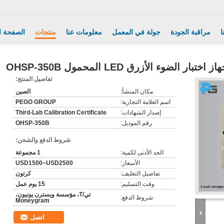
ا
مراقبة الجودة
جولة في المعمل
معلومات عنا
منتجات
الصفحة ا
از اختبار الضوء الأزرق LED المحمول OHSP-350B
تفاصيل المنتج:
مكان المنشأ:
الصين
اسم العلامة التجارية:
PEGO GROUP
إصدار الشهادات:
Third-Lab Calibration Certificate
رقم الموديل:
OHSP-350B
شروط الدفع والشحن:
الحد الأدنى لكمية:
1 مجموعة
الأسعار:
USD1500~USD2500
تفاصيل التغليف:
كرتون
وقت التسليم:
15 يوم عمل
تي/T، مؤسسة ويسترن يونيون،
شروط الدفع:
Moneygram
اتصل