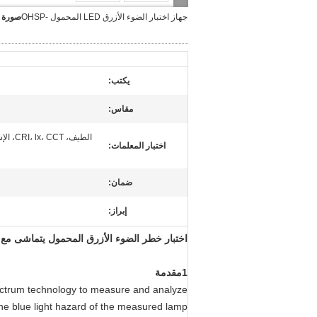
جهاز اختبار الضوء الأزرق LED المحمول OHSP-
صورة ك
يكتب:
مقاس:
الطيف،
اختبار المعلمات:
ضمان:
إبراز:
اختبار خطر الضوء الأزرق المحمول يتماشى مع CIES 009/E:2002
1مقدمة
pectrum technology to measure and analyze