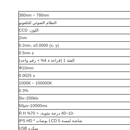
380nm ~ 780nm
النظام الضوئي للتلفوتو
اللون: CCD
2nm
0.2nm، ±0.0005 (x، y)
± 0.5nm
الفئة 1 (قراءة ± 4% + رقم واحد)
Φ10mm
± 0.0025
1000K ~ 100000K
0.3%
5lx~200klx
50μs~10000ms
-10~40 درجة مئوية، < 70% R.H
شاشة لمسة LCD 5 بوصات * IPS HD
ميكرو USB