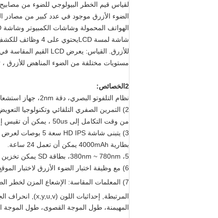
لقياس قيم الخطر البيولوجي للضوء من مصابيح LED ومصابيح UV وغيرها من الأجهزة المضيئة
شاشة لمسة LCDيحتو
للأزرق. القياس: يعرض 
مستويات مختلفة من الضوء المناهض للأزرق ، تلبي متطلبات B/T20145-2006
2الخصائص:
نظام التلفوتو البصري، دقة 2nm، جهاز استشعار CCD
2) التمرين الصفري التلقائي وتكنولوجيا التعويض
من وقت التكامل إلى 50us ، يمكن أن تقيس إشارات بصرية أقوى
3) يتبنى شاشة HD IPS سعة 5 بوصات لعرض نتائج الاختبار ، سهلة التشغيل.
بطارية 4000mAh يمكن أن تعمل 24 ساعة.
5، 380nm ~ 780nm، بطاقة SD يمكن تخزين بيانات EXCEL للتحليل.
6) مع وظيفة اختبار الضوء الأزرق لاختبار الموقع، سهلة للحمل مع حجم صغير.
7) المعلمات المقاسة: الإشعاع المزن لخطر الضوء الأزرق (mW/m)
المرتبطة, إحداثيات اللون (x,y,u,v), انحراف الجسم الأسود (Duv), عدم الوعي (lx), الإشعاع الطيفي (W/m)
المهيمنة، طول الموجة القصوى، طول الموجة ا