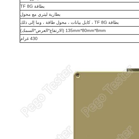
بطاقة TF 8G
بطارية ليتري مع محول
بطاقة TF 8G ، كابل بيانات ، محول طاقة ، وما إلى ذلك
135mm*80mm*8mm (الارتفاع*العرض*السمك)
430 غرام