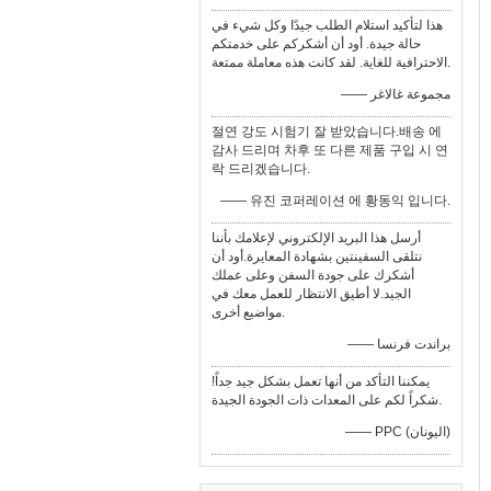
هذا لتأكيد استلام الطلب جيدًا وكل شيء في
حالة جيدة. أود أن أشكركم على خدمتكم
الاحترافية للغاية. لقد كانت هذه معاملة ممتعة.
—— مجموعة غالاغر
절연 강도 시험기 잘 받았습니다.배송 에
감사 드리며 차후 또 다른 제품 구입 시 연
락 드리겠습니다.
—— 유진 코퍼레이션 에 황동익 입니다.
أرسل هذا البريد الإلكتروني لإعلامك بأننا
نتلقى السفينتين بشهادة المعايرة.أود أن
أشكرك على جودة السفن وعلى عملك
الجيد.لا أطيق الانتظار للعمل معك في
مواضيع أخرى.
—— براندت فرنسا
يمكننا التأكد من أنها تعمل بشكل جيد جداً!
شكراً لكم على المعدات ذات الجودة الجيدة.
—— PPC (اليونان)