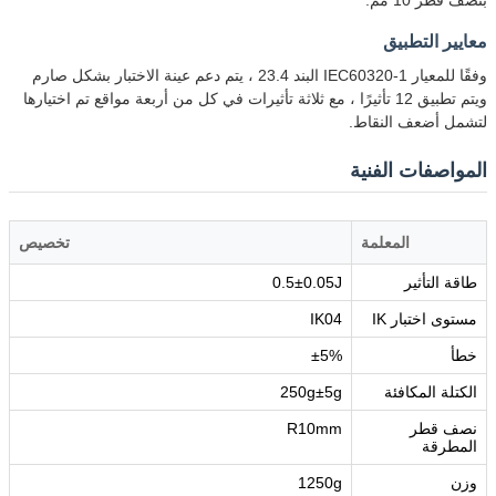
معايير التطبيق
وفقًا للمعيار IEC60320-1 البند 23.4 ، يتم دعم عينة الاختبار بشكل صارم
ويتم تطبيق 12 تأثيرًا ، مع ثلاثة تأثيرات في كل من أربعة مواقع تم اختيارها
لتشمل أضعف النقاط.
المواصفات الفنية
المعلمة
تخصيص
طاقة التأثير
0.5±0.05J
مستوى اختبار IK
IK04
خطأ
±5%
الكتلة المكافئة
250g±5g
نصف قطر
R10mm
المطرقة
وزن
1250g