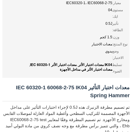
معيار:
IEC60320-1، IEC60068-2-75
مستوى
04
ايك:
تأثير
0.5J
الطاقة:
وزن:
1.5 كجم
نوع المنتج:
معدات الاختبار
وضع
يدوي
الاختبار:
IK04 معدات اختبار الأثر
معدات اختبار الأثر IEC 60320-1
تسليط
,
,
معدات اختبار الأثر في مداخل الأجهزة
الضوء:
معدات اختبار التأثير IEC 60320-1 60068-2-75 IK04
Spring Hammer
تم تصميم مطرقة الزنبرك هذه 0.5J لإجراء اختبارات التأثير على مداخل
الأجهزة المصممة للتركيب السطحي وأغطية المواد العازلة لموصلات القابس
ومخارج الأجهزة. تم تصميم المطرقة وفقًا لمعايير IEC60068-2-75 test
Ehb ، والتي تتميز برأس مطرقة مع وجه نصف كروي من مادة البولي أميد
بنصف قطر 10 مم.