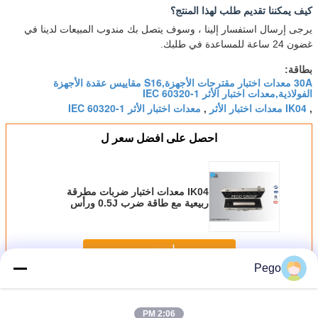
كيف يمكننا تقديم طلب لهذا المنتج؟
يرجى إرسال استفسار إلينا ، وسوف يتصل بك مندوب المبيعات لدينا في
غضون 24 ساعة للمساعدة في طلبك.
بطاقة:
30A معدات اختبار مقترحات الأجهزة,S16 مقاييس عقدة الأجهزة
الفولاذية,معدات اختبار الأثر IEC 60320-1
IK04 معدات اختبار الأثر
معدات اختبار الأثر IEC 60320-1
,
,
احصل على افضل سعر ل
IK04 معدات اختبار ضربات مطرقة
ربيعية مع طاقة ضرب 0.5J ورأس
مطرقة بولياميد متوافقة مع IEC60320-
1
استمر
Pego
معدات الاختبار لربطات الأجهزة
أكثر
2:06 PM