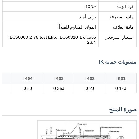
قوة الزناد
<10N
مادة المطرقة
بولي أميد
مادة الغلاف
الفولاذ المقاوم للصدأ
المعيار المرجعي
IEC60068-2-75 test Ehb, IEC60320-1 clause
23.4
مستويات حماية IK
5
IK04
IK03
IK02
IK01
J
0.5J
0.35J
0.2J
0.14J
صورة المنتج