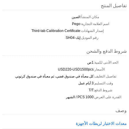
تفاصيل المنتج
مكان المنشأ:
الصين
اسم العلامة التجارية:
Pego
إصدار الشهادات:
Third-lab Calibration Certificate
رقم الموديل:
إيك-SH04
شروط الدفع والشحن
الحد الأدنى لكمية:
1ص
الأسعار:
USD220-USD1500pcs
تفاصيل التغليف:
كل معبأة في صندوق فضي، ثم معبأة في صندوق كرتوني
وقت التسليم:
3 أيام عمل
شروط الدفع:
T/T
القدرة على العرض:
1000 PCS / الشهر
وصف
معدات الاختبار لربطات الأجهزة