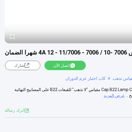
ضمان
اتصل الآن
شارك
مقياس تذهب
#
كاب اختبار عزم الدوران
IEC60061 - 3 مقاييس مصباح Cap B22 Lamp Cap Gauge 7006 -10، 7006 - 11، 7006 - 4A مقياس "لا تذهب" للقبعات B22 على المصابيح النهائية
عرض المزيد
اترك رسالة