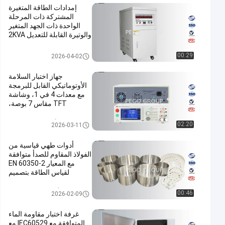
إمدادات الطاقة المتغيرة
المشتركة ذات المرحلة
الواحدة ذات الجهد المتغير
والوتيرة القابلة للتعديل 2KVA
AC DC توريد الطاقة
00:29
2026-04-02
جهاز اختبار السلامة
الأوتوماتيكي القابل للبرمجة
مع معدات 4 في 1، وشاشة
TFT مقاس 7 بوصة،
وواجهات PLC للاختبار
الكهربائي الشامل
كهربائيّ أمان معدات الاختبار
02:20
2026-03-11
أدوات طهي قياسية من
الفولاذ المقاوم للصدأ متوافقة
مع المعيار EN 60350-2
لقياس الطاقة بتصميم
أسطواني
أوعية طباخ التعريفي
00:46
2026-02-09
غرفة اختبار مقاومة الماء
المتوافقة مع IEC60529 مع