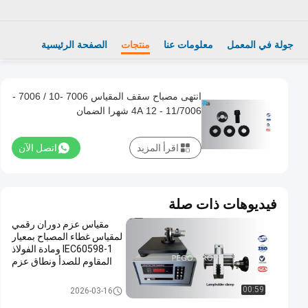
جولة في المعمل
معلومات عنا
منتجات
الصفحة الرئيسية
انتهى مصباح سقف المقياس 7006 -10 / 7006 -
11/7006 - 4A 12 شهرا الضمان
اقرأ المزيد
اتصل الآن
فيديوهات ذات صلة
مقياس عزم دوران رقمي
لمقياس غطاء المصباح بمعيار
IEC60598-1 ومادة الفولاذ
المقاوم للصدأ ونطاق عزم
دوران 0 ~ 10 نيوتن متر
مصباح سقف المقياس
00:59
2026-03-16