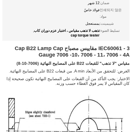
ضمان:
12 شهر
인쇄되지 않은
فولاذ خاصّ
مواد:
شيبمينت:
بمستعجل
تذهب لا تذهب مقياس ، اختبار عزم دوران كاب
تسليط الضوء:
,
cap torque tester
IEC60061 - 3 مقاييس مصباح Cap B22 Lamp Cap
Gauge 7006 -10، 7006 - 11، 7006 - 4A
مقياس "لا تذهب" للقبعات B22 على المصابيح النهائية (7006-10-8)
الغرض: للتحقق من الأبعاد A min.
من قبعات B22 على المصابيح النهائية.
الاختبار: يجب التأكد من أن القبعات على المصابيح النهائية تكون صحيحة إذا
كان المقياس لا يمر فوق الغطاء حسب وزنه.