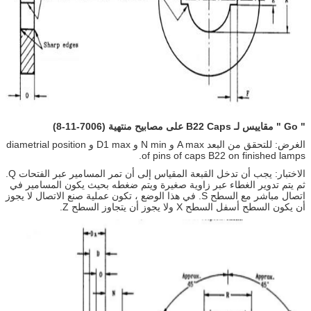
"
Go
"
مقاييس لـ B22 Caps على مصابيح منتهية (7006-11-8)
الغرض: للتحقق من البعد A max و N min و D1 max و diametrial position
of pins of caps B22 on finished lamps.
الاختبار: يجب أن تدخل القبعة المقياس إلى أن تمر المسامير عبر الفتحات Q.
ثم يتم تدوير الغطاء عبر زاوية صغيرة ويتم ضغطه بحيث يكون المسامير في
اتصال مباشر مع السطح S. في هذا الوضع ، تكون عملية صنع الاتصال لا يجوز
أن يكون السطح أسفل السطح X ولا يجوز أن يتجاوز السطح Z.