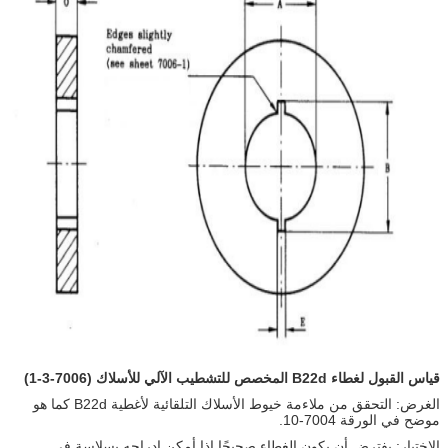
قياس القبول لغطاء B22d المخصص للتشطيب الآلي للأسلاك (7006-3-1)
الغرض: التحقق من ملاءمة خيوط الأسلاك التلقائية لأغطية B22d كما هو
موضح في الورقة 7004-10.
الاختبار: يفترض أن يكون الغطاء صحيحًا إذا أمكن إدراجه بسلاسة في