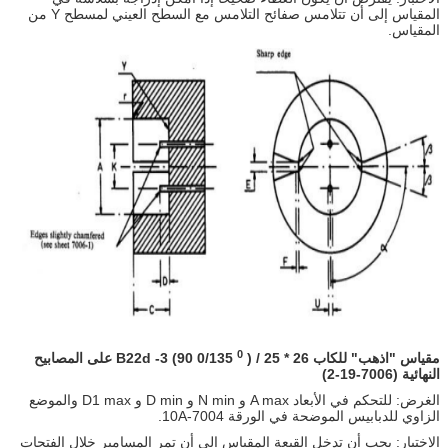
المقياس إلى أن تتلامس صفائح التلامس مع السطح العيني لمسطح Y من
المقياس.
0
مقياس "اذهب" للكاب B22d -3 (90 0/135
) / 25 * 26 على المصابيح
النهائية (7006-19-2)
الغرض: للتحكم في الأبعاد A max و N min و D min و D1 max والموضع
الزاوي للدبابيس الموضحة في الورقة 7004-10A.
الاختبار: يجب أن تدخل القبعة المقياس إلى أن تمر المسامير خلال الفتحات