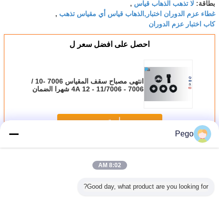
لا تذهب الذهاب قياس
بطاقة:
,
غطاء عزم الدوران اختبار,الذهاب قياس أي مقياس تذهب
,
كاب اختبار عزم الدوران
احصل على افضل سعر ل
انتهى مصباح سقف المقياس 7006 -10 /
7006 - 11/7006 - 4A 12 شهرا الضمان
استمر
Pego
مصباح سقف المقياس
أكثر
8:02 AM
Good day, what product are you looking for?
مقاييس IEC60061-
IEC60061-2
IEC60432-1 عزم
سبيكة مصباح كاب
7، E14،
 الصلبة لا
مصباح كاب
الدوران مصباح كاب
مقياس IEC60061-
ذهب
المقياس الخاصة
مقياس صلابة عالية
3 الذهاب لا تذهب
E40 