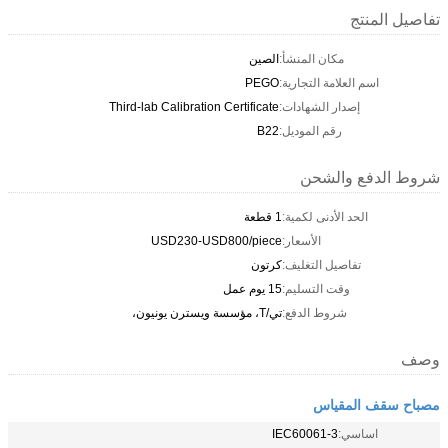
تفاصيل المنتج
مكان المنشأ:
الصين
اسم العلامة التجارية:
PEGO
إصدار الشهادات:
Third-lab Calibration Certificate
رقم الموديل:
B22
شروط الدفع والشحن
الحد الأدنى لكمية:
1 قطعة
الأسعار:
USD230-USD800/piece
تفاصيل التغليف:
كرتون
وقت التسليم:
15 يوم عمل
شروط الدفع:
تي/T، مؤسسة ويسترن يونيون،
وصف
مصباح سقف المقياس
اساسي:
IEC60061-3