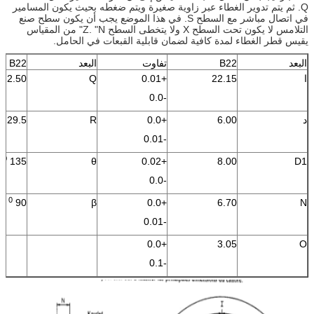
Q. ثم يتم تدوير الغطاء عبر زاوية صغيرة ويتم ضغطه بحيث يكون المسامير
في اتصال مباشر مع السطح S. في هذا الموضع يجب أن يكون سطح صنع
التلامس لا يكون تحت السطح X ولا يتخطى السطح Z. "N" من المقياس
يقيس قطر الغطاء لمدة كافية لضمان قابلية القبعات في الحامل.
البعد
B22
تفاوت
البعد
B22
ا
22.15
+0.01
Q
2.50
-0.0
د
6.00
+0.0
R
29.5
-0.01
0
135
θ
+0.02
8.00
D1
-0.0
0
90
β
+0.0
6.70
N
-0.01
+0.0
3.05
O
-0.1