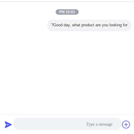
10:03 PM
Good day, what product are you looking for?
آلة اختبار الصدمات المعدنية D/mm 125 لاختبارات الصدمات
الرأسية والبندول من IK08 إلى IK11 مع طاقة 220 فولت/50 هرتز
معدات اختبار تأثير
2025-10-16