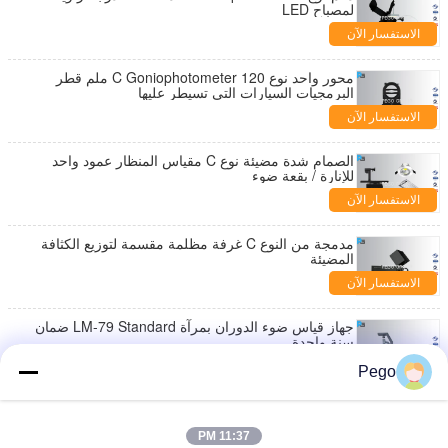
لمصباح LED
الاستفسار الآن
محور واحد نوع C Goniophotometer 120 ملم قطر
البرمجيات السيارات التي تسيطر عليها
الاستفسار الآن
الصمام شدة مضيئة نوع C مقياس المنظار عمود واحد
للإنارة / بقعة ضوء
الاستفسار الآن
مدمجة من النوع C غرفة مظلمة مقسمة لتوزيع الكثافة
المضيئة
الاستفسار الآن
جهاز قياس ضوء الدوران بمرآة LM-79 Standard ضمان
سنة واحدة
الاستفسار الآن
Pego
سلسلة اختبار حماية ماس كهربائى حماية سلسلة 1.1 متر
طول 2.5Ω / م ± 20 ٪ قيمة المقاومة
11:37 PM