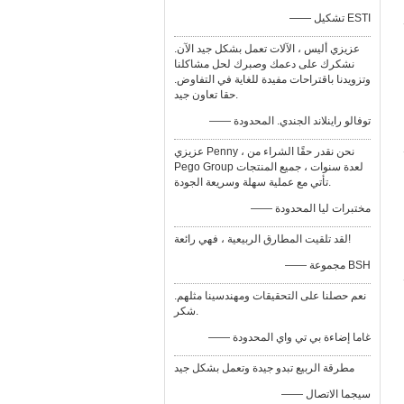
—— تشكيل ESTI
عزيزي أليس ، الآلات تعمل بشكل جيد الآن.
نشكرك على دعمك وصبرك لحل مشاكلنا
وتزويدنا باقتراحات مفيدة للغاية في التفاوض.
حقا تعاون جيد.
—— توفالو راينلاند الجندي. المحدودة
عزيزي Penny ، نحن نقدر حقًا الشراء من
Pego Group لعدة سنوات ، جميع المنتجات
تأتي مع عملية سهلة وسريعة الجودة.
—— مختبرات ليا المحدودة
لقد تلقيت المطارق الربيعية ، فهي رائعة!
—— مجموعة BSH
نعم حصلنا على التحقيقات ومهندسينا مثلهم.
شكر.
—— غاما إضاءة بي تي واي المحدودة
مطرقة الربيع تبدو جيدة وتعمل بشكل جيد
—— سيجما الاتصال