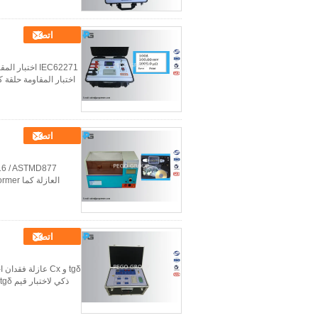
اتصل
اختبار المقاومة حلقة كما اختبار مق
اتصل
اتصل
ذكي لاختبار قيم tgδ و Cx للمواد العازلة ، والأغشية العازلة ، والمكثف ، ومحث المتبادل ، والمحولات وغيرها م...