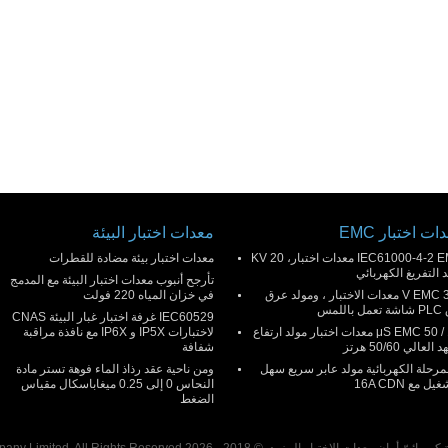
ات اختبار EMC
معدات اختبار البيئة
IEC61000-4-2 EMC معدات اختبار، 20 KV
معدات اختبار بيئة مضادة للقطرات
 التفريغ الكهربائي
تأرجح أنبوب معدات اختبار البيئة مع المدمج
300 V EMC معدات الاختبار ، ومولد عرق
في خزان المياه 220 فولت
باللمس
IEC60529 غرفة اختبار غبار البيئة CNAS
1.2 / 50 μS EMC معدات اختبار مولد ارتفاع
لاختبارات IP5X و IP6X مع نافذة مراقبة
العالي 50/60 هرتز
شفافة
المرحلة الكهربائية مولد عابر سريع سهل
ومن ناحية عقد رذاذ الماء فوهة تستر مادة
يل مع 16A CDN
النحاس 0 إلى 0.25 ميغاباسكال مقياس
الضغط
اختبار المزود. © 2018 - 2026 Pego Electronics (Yi Chun) Company Limited. All Rights Reserved.