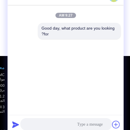
9:27 AM
Good day, what product are you looking 
for?
طلب اقتباس
معد
أرسلت
مولد
sgs
برق PLC شاشة تعمل 
الجهد 
E-Mail
خريطة الموقع
|
3 
التشغ
موقع الجوال
سياسة الخصوصية
| الصين جيّد جودة كهربائيّ أمان معدات ال