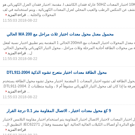
10KV Tracnsformer اختبار المعدات 50HZ عازلة فقدان الكاشف I. مقدمة: اختبار فقدان العزل الكهربائي هو
كشف عن التنكس الرطب والعيب المحلي لعزل المعدات الكهربائية ، ويتم استخدامه في لف
المحولات والجلبة ...
قراءة المزيد
2018-08-22 11:55:03
محمول معدل محول معدات اختبار ثلاث مراحل مع 200 MA الحالي
المحمولة ثلاثة المرحلة معدل المحولات اختبار المعدات مع 200mA الحالي 1 المقدمة يتم تطبيق اختبار نسبة لفعل
 من محولات الطاقة أحادية المرحلة وثلاث مراحل ، محول التيار الكهربائي والمحول الحالي.
ل...
قراءة المزيد
2018-08-22 11:55:03
محول الطاقة معدات اختبار متعرج تشوه الذكية DTL911-2004
الذكية DTL911-2004 محول الطاقة لف تشوه اختبار المعدات 1 المقدمة: اختبار محول تشوه محول الطاقة يستخدم
تحليل استجابة التردد لمعرفة ما إذا كان لف محول التيار الكهربائي مشوهاً أم لا ، وتلبية متطلبات DTL911-2004. 2.
...
قراءة المزيد
2018-08-22 11:55:03
9 كغ محول معدات اختبار ، الاتصال المقاومة متر 0.1 درجة القرار
IEC62 محول اختبار المعدات لاختبار الاتصال اختبار المقاومة يتم استخدام اختبار مقاومة التلامس لاختبار
ئرة أو اتصالات الكبلات العالية الحالية. انها مصممة وفقا ل IEC62271. التطبيق ال...
قراءة المزيد