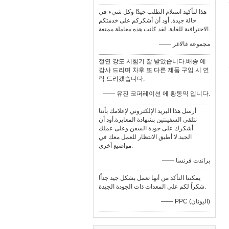
هذا لتأكيد استلام الطلب جيدًا وكل شيء في
حالة جيدة. أود أن أشكركم على خدمتكم
الاحترافية للغاية. لقد كانت هذه معاملة ممتعة.
—— مجموعة غالاغر
절연 강도 시험기 잘 받았습니다.배송 에
감사 드리며 차후 또 다른 제품 구입 시 연
락 드리겠습니다.
—— 유진 코퍼레이션 에 황동익 입니다.
أرسل هذا البريد الإلكتروني لإعلامك بأننا
نتلقى السفينتين بشهادة المعايرة.أود أن
أشكرك على جودة السفن وعلى عملك
الجيد.لا أطيق الانتظار للعمل معك في
مواضيع أخرى.
—— براندت فرنسا
يمكننا التأكد من أنها تعمل بشكل جيد جداً!
شكراً لكم على المعدات ذات الجودة الجيدة.
—— PPC (اليونان)