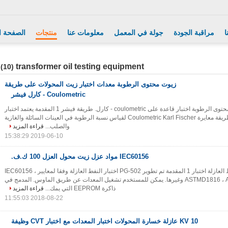
ا
مراقبة الجودة
جولة في المعمل
معلومات عنا
منتجات
الصفحة ا
transformer oil testing equipment
(10)
زيوت محتوى الرطوبة معدات اختبار زيت المحولات على طريقة
Coulometric - كارل فيشر
زيوت ترانسفورمر محتوى الرطوبة اختبار قاعدة على coulometric - كارل. طريقة فيشر 1 المقدمة يعتمد اختبار
محتوى الرطوبة على طريقة معايرة Coulometric Karl Fischer لقياس نسبة الرطوبة في العينات السائلة والغازية
والصلب...
قراءة المزيد
2019-06-10 15:38:29
IEC60156 مواد عزل زيت محول العزل 100 ك.ف.
محول النفط العازلة اختبار 1 المقدمة تم تطوير PG-502 اختبار النفط العازلة وفقا لمعايير IEC60156 ،
ASTMD1816 ، ASTMD877 ، BS5874 وغيرها. يمكن للمستخدم تشغيل المعدات عن طريق الماوس. المدمج في
ذاكرة EEPROM التي يمك...
قراءة المزيد
2018-08-22 11:55:03
10 KV عازلة خسارة المحولات اختبار المعدات مع اختبار CVT وظيفة