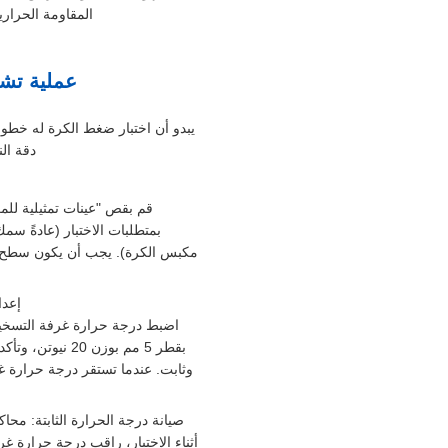
المقاومة الحراري
عملية تشغ
يبدو أن اختبار ضغط الكرة له خط
دقة النت
قم بقص "عينات تمثيلية للمك
مكبس الكرة). يجب أن يكون سطح الع
إعدا
اضبط درجة حرارة غرفة التسخين 
بقطر 5 مم بوزن
وثابت. عندما تستقر درجة حرارة غر
صيانة درجة الحرارة الثابتة: مح
أثناء الاختبار، راقب درجة حرارة غ