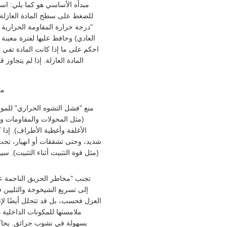
للضغط على سطح المادة العازلة ال
"درجة حرارة المقاومة الحرارية 
العادي) وحافظ عليها لفترة معينة 
احكم على ما إذا كانت المادة تفي
من
منع "فشل التشوه الحراري" للمواد 
(مثل المحولات والمقاومات وا
الأغلفة وأغطية الأطراف). إذا
شديد، وحتى تشققات أو انهيار، تحت
(مثل قوة التثبيت أثناء التثبيت). 
تجنب "مخاطر الحريق الناجمة عن 
إلى تسريع الشيخوخة والتليين 
العزل فحسب، بل قد تتحلل أيضًا لإن
ملامستها للمكونات الداخلية 
بسهولة في نشوب حرائق. يحاكي