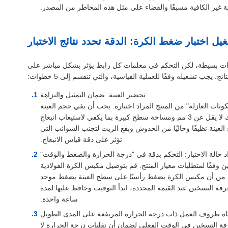
ة غير الكافية مسبقًا والقضاء على مثل هذه المخاطر من المصدر.
يل اختبار ضغط الكرة: الدقة تحدد نتائج الاختبار
وات بسيطة، لكن التحكم في معلمات كل رابط يؤثر بشكل مباشر على
ائج. يجب تشغيله وفقًا للعملية القياسية، والتي تنقسم إلى 5 خطوات:
تحضير العينة: ضمان التمثيل والنزاهة
ونات العازلة" من المنتج المراد اختباره. يجب أن يفي حجم العينة
بمتطلبات الاختبار (عادةً سمك لا يقل عن 3 مم ومساحة سطح كبيرة بما يكفي لاستيعاب انبعاج
ينة نظيفًا وخاليًا من الخدوش وبقع الزيت لتجنب الشوائب التي
تؤثر على دقة قياس الانبعاج.
د حالة الاختبار: التحكم بدقة في "درجة الحرارة والضغط والوقت"
وفقًا لمتطلبات معيار المنتج. قم بتوصيل مكبس الكرة الفولاذية
 20 نيوتن، وتأكد من أن مكبس الكرة يضغط رأسيًا على سطح العينة بضغط موحد
فة التسخين عند القيمة المحددة، ابدأ التوقيت وحافظ عليها لمدة
ساعة واحدة.
اكاة ظروف العمل ذات درجة الحرارة المرتفعة على المدى الطويل
رفة التسخين في الوقت الفعلي لضمان أن تقلبات درجة الحرارة لا