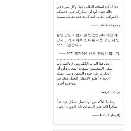
هذا لتأكيد استلام الطلب جيدًا وكل شيء في
حالة جيدة. أود أن أشكركم على خدمتكم
الاحترافية للغاية. لقد كانت هذه معاملة ممتعة.
—— مجموعة غالاغر
절연 강도 시험기 잘 받았습니다.배송 에
감사 드리며 차후 또 다른 제품 구입 시 연
락 드리겠습니다.
—— 유진 코퍼레이션 에 황동익 입니다.
أرسل هذا البريد الإلكتروني لإعلامك بأننا
نتلقى السفينتين بشهادة المعايرة.أود أن
أشكرك على جودة السفن وعلى عملك
الجيد.لا أطيق الانتظار للعمل معك في
مواضيع أخرى.
—— براندت فرنسا
يمكننا التأكد من أنها تعمل بشكل جيد جداً!
شكراً لكم على المعدات ذات الجودة الجيدة.
—— PPC (اليونان)