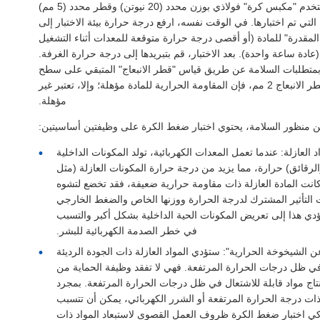
مبدأه الأساسي هو كما يلي: استخدم "مكبس كرة" فولاذي بوزن محدد (20 نيوتن) وقطر محدد (5 مم)
تي تم اختبارها. في الوقت نفسه، ارفع درجة حرارة بيئة الاختبار إلى
المقدرة" للمادة (أو أقصى درجة حرارة متوقعة للمعدات أثناء التشغيل
(عادة ساعة واحدة). بعد الاختبار، قم بتبريدها إلى درجة حرارة الغرفة.
 بمتطلبات السلامة عن طريق قياس "قطر الانبعاج" المتبقي على سطح
المادة العازلة. إذا لم يتجاوز قطر الانبعاج 2 مم، فإن المقاومة الحرارية للمادة مؤهلة؛ وإلا، تعتبر غير
مؤهلة.
 منظور السلامة، يحتوي اختبار ضغط الكرة على وظيفتين أساسيتين:
العازلة: عندما تعمل المعدات الكهربائية، تولد المكونات الداخلية
لرقائق) حرارة، مما يزيد من درجة حرارة المكونات العازلة (مثل
 كانت المادة العازلة ذات مقاومة حرارية ضعيفة، فقد تخضع لتشوه
 التأثير المشترك لدرجة الحرارة ووزنها الخاص والضغط الخارجي
سيؤدي هذا إلى تعريض المكونات الحية الداخلية بشكل أكبر والتسبب
في خطر الصدمة الكهربائية للبشر.
الشيخوخة الحرارية": ستؤدي المواد العازلة ذات الجودة الرديئة
في ظل درجات الحرارة المرتفعة. فهي لا تفقد وظيفة الحماية من
تاج مواد قابلة للاشتعال في ظل درجات الحرارة المرتفعة. بمجرد
ذات درجة الحرارة المرتفعة أو الشرر الكهربائي، يمكن أن تتسبب
 اختبار ضغط الكرة ظروف العمل القصوى لاستبعاد المواد ذات