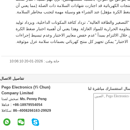
لمنتجات الكهربائية قد اجتازت شهادات السلامة ذات الصلة (مما يعني أن
ضغط الكرة مؤهل) عند الشراء هو وسيلة مهمة لتجنب مخاطر السلامة.
التصغير والطاقة العالية"، تزداد كثافة المكونات الداخلية، ويزداد توليد
قاومة الحرارية للمواد العازلة. وهذا يعني أن أهمية اختبار ضغط الكرة
خلال الالتزام بمبدأ "عدم خفض معايير الاختبار وعدم تبسيط إجراءات
الاختبار" يمكن تجهيز كل منتج كهربائي بضمانات سلامة عزل موثوقة.
حانة وقت : 2026-01-20 10:06:10
تفاصيل الاتصال
Pego Electronics (Yi Chun)
سال استفسارك مباشرة لنا
Company Limited
Ms. Penny Peng
اتصل شخص:
+86-18979554054
الهاتف ::
86--4008266163-29929
الفاكس: