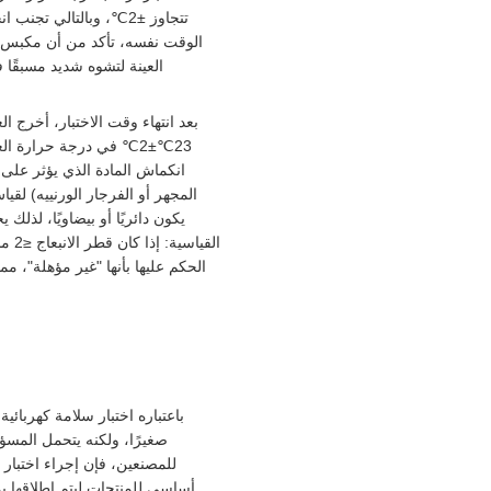
تتجاوز ±2℃، وبالتالي ت
الوقت نفسه، تأكد من أن مكبس ا
العينة لتشوه شديد مسبقًا
بعد انتهاء وقت الاختبار، أخرج 
23℃±2℃ في درجة حرارة ا
المجهر أو الفرجار الورنييه) لقي
يكون دائريًا أو بيضاويًا، لذل
الحكم عليها بأنها "غير مؤهلة"، مم
باعتباره اختبار سلامة كهربائ
صغيرًا، ولكنه يتحمل المسؤ
للمصنعين، فإن إجراء اختبار 
أساسي للمنتجات ليتم إطلاقها بم