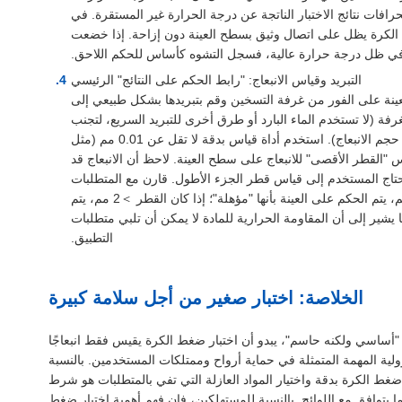
جنب انحرافات نتائج الاختبار الناتجة عن درجة الحرارة غير المستقرة. في
لكرة يظل على اتصال وثيق بسطح العينة دون إزاحة. إذا خضعت
 في ظل درجة حرارة عالية، فسجل التشوه كأساس للحكم اللاحق.
التبريد وقياس الانبعاج: "رابط الحكم على النتائج" الرئيسي
العينة على الفور من غرفة التسخين وقم بتبريدها بشكل طبيعي إلى
لغرفة (لا تستخدم الماء البارد أو طرق أخرى للتبريد السريع، لتجنب
انكماش المادة الذي يؤثر على حجم الانبعاج). استخدم أداة قياس بدقة لا تقل عن 0.01 مم (مثل
اس "القطر الأقصى" للانبعاج على سطح العينة. لاحظ أن الانبعاج قد
ك يحتاج المستخدم إلى قياس قطر الجزء الأطول. قارن مع المتطلبات
القياسية: إذا كان قطر الانبعاج ≤2 مم، يتم الحكم على العينة بأنها "مؤهلة"؛ إذا كان القطر ＞2 مم، يتم
ا يشير إلى أن المقاومة الحرارية للمادة لا يمكن أن تلبي متطلبات
التطبيق.
الخلاصة: اختبار صغير من أجل سلامة كبيرة
ية "أساسي ولكنه حاسم"، يبدو أن اختبار ضغط الكرة يقيس فقط انبعاجًا
ولية المهمة المتمثلة في حماية أرواح وممتلكات المستخدمين. بالنسبة
ضغط الكرة بدقة واختيار المواد العازلة التي تفي بالمتطلبات هو شرط
ا يتوافق مع اللوائح. بالنسبة للمستهلكين، فإن فهم أهمية اختبار ضغط