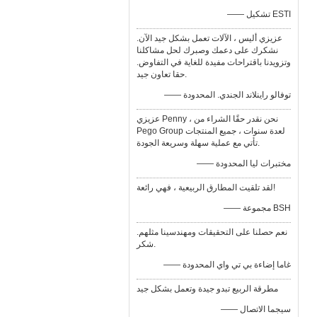
—— تشكيل ESTI
عزيزي أليس ، الآلات تعمل بشكل جيد الآن.
نشكرك على دعمك وصبرك لحل مشاكلنا
وتزويدنا باقتراحات مفيدة للغاية في التفاوض.
حقا تعاون جيد.
—— توفالو راينلاند الجندي. المحدودة
عزيزي Penny ، نحن نقدر حقًا الشراء من
Pego Group لعدة سنوات ، جميع المنتجات
تأتي مع عملية سهلة وسريعة الجودة.
—— مختبرات ليا المحدودة
لقد تلقيت المطارق الربيعية ، فهي رائعة!
—— مجموعة BSH
نعم حصلنا على التحقيقات ومهندسينا مثلهم.
شكر.
—— غاما إضاءة بي تي واي المحدودة
مطرقة الربيع تبدو جيدة وتعمل بشكل جيد
—— سيجما الاتصال