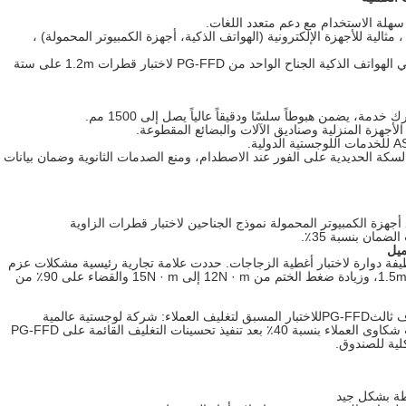
سهلة الاستخدام مع دعم متعدد اللغات.
م صغيرة إلى متوسطة (≤80kg) ، مثالية للأجهزة الإلكترونية (الهواتف الذكية، أجهزة الكمبيوتر المحمولة) ،
استخدمت علامة تجارية رائدة في الهواتف الذكية الجناح الواحد من PG-FFD لاختبار قطرات 1.2m على ستة
ة، يضمن هبوطاً سلسًا ودقيقاً عالياً يصل إلى 1500 مم.
السكة الحديدية على الفور عند الاصطدام، ومنع الصدمات الثانوية وضمان بيانات
هزة الكمبيوتر المحمولة نموذج الجناحين لاختبار قطرات الزاوية
يفة دوارة لاختبار أغطية الزجاجات. حددت علامة تجارية رئيسية مشكلات عزم
الدوران في الغطاء من خلال قطرات دوران 1.5m، وزيادة ضغط الختم من 12N · m إلى 15N · m والقضاء على 90٪ من
 ثالث
PG-FFD
للاختبار المسبق لتغليف العملاء: شركة لوجستية عالمية
خفضت معدلات الأضرار بنسبة 65٪ وخفضت شكاوى العملاء بنسبة 40٪ بعد تنفيذ تحسينات التغليف القائمة على PG-FFD
كلية للصندوق.
وطة بشكل جيد