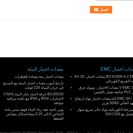
ات اختبار EMC
معدات اختبار البيئة
IEC61000-4-2 EMC معدات اختبار، 20 KV
معدات اختبار بيئة مضادة للقطرات
 التفريغ الكهربائي
تأرجح أنبوب معدات اختبار البيئة مع المدمج
300 V EMC معدات الاختبار ، ومولد عرق
في خزان المياه 220 فولت
باللمس
IEC60529 غرفة اختبار غبار البيئة CNAS
1.2 / 50 μS EMC معدات اختبار مولد ارتفاع
لاختبارات IP5X و IP6X مع نافذة مراقبة
العالي 50/60 هرتز
شفافة
المرحلة الكهربائية مولد عابر سريع سهل
ومن ناحية عقد رذاذ الماء فوهة تستر مادة
يل مع 16A CDN
النحاس 0 إلى 0.25 ميغاباسكال مقياس
الضغط
اختبار المزود. © 2018 - 2026 Pego Electronics (Yi Chun) Company Limited. All Rights Reserved.