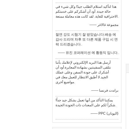
هذا لتأكيد استلام الطلب جيدًا وكل شيء في
حالة جيدة. أود أن أشكركم على خدمتكم
الاحترافية للغاية. لقد كانت هذه معاملة ممتعة.
—— مجموعة غالاغر
절연 강도 시험기 잘 받았습니다.배송 에
감사 드리며 차후 또 다른 제품 구입 시 연
락 드리겠습니다.
—— 유진 코퍼레이션 에 황동익 입니다.
أرسل هذا البريد الإلكتروني لإعلامك بأننا
نتلقى السفينتين بشهادة المعايرة.أود أن
أشكرك على جودة السفن وعلى عملك
الجيد.لا أطيق الانتظار للعمل معك في
مواضيع أخرى.
—— براندت فرنسا
يمكننا التأكد من أنها تعمل بشكل جيد جداً!
شكراً لكم على المعدات ذات الجودة الجيدة.
—— PPC (اليونان)