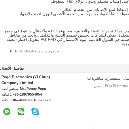
على إمساك مستقر وبدون انزلاق أثناء السقوط.
قاط لمنع الإصابات من الحطام الطائر.
ولة دائمًا للعبوات بالقرب من الحجم الأقصى للوزن لتجنب الإجهاد
يف مراقبة جودة التعبئة والتغليف، مما يوفر الدقة والامتثال والتنوع في جميع
 المعقدة، يمكن للشركات تحسين تصميم التعبئة والتغليف، والحد من مخاطر
الخدمات اللوجستية، والحصول على ميزة تنافسية في السوق العالمية اليوم.الاستثمار في PG-FFD لتحويل اختبار التعبئة
جية.
حانة وقت : 2025-04-28 10:18:16
تفاصيل الاتصال
Pego Electronics (Yi Chun)
سال استفسارك مباشرة لنا
Company Limited
Ms. Penny Peng
اتصل شخص:
+86-18979554054
الهاتف ::
86--4008266163-29929
الفاكس: