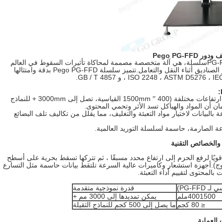
PG-
سلسلة، هي آلة متخصصة مصممة لمحاكاة تأثيرات السقوط في العالم
الحقيقي على التعبئة والتغليف أو الحاويات أو الصناديق أثناء النقل والتعامل.تتميز سلسلة Pego PG-FFD بدقة وامتثالها
الاختبارات تقع من ارتفاعات مختلفة (400 ′′ 1500mm القياسية، تصل إلى 3000mm + للنماذج
بالبيانات لاختيار مواد التعبئة والتغليف، مما يقلل من تكاليف تلف البضائع
عة الصارمة، حاسمة لسلسلة التوريد العالمية.
 قويًا لرفع الحزم إلى ارتفاع محدد مسبقًا ، ثم تتركها تسقط بحرية على أسطح
وج).أجهزة استشعار وكاميرات عالية السرعة تلتقط بيانات حاسمة مثل التسارع
بالمحتوى لتقييم أداء التعبئة.
PG-FFD)
قدرة نموذجية متقدمة
4001500ملم
يمكن تمديدها إلى 3000 مم +
≤ 80 كجم
ما يصل إلى 500 كجم للنماذج الثقيلة