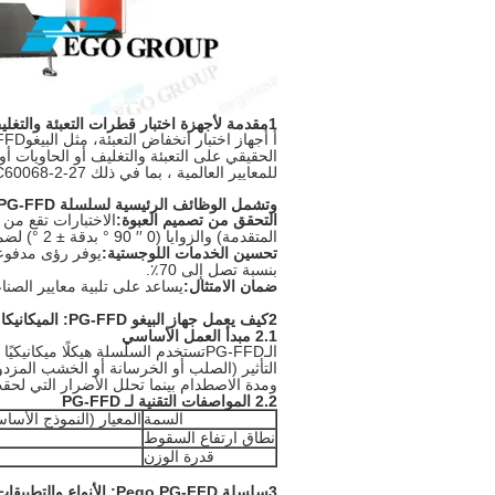
1مقدمة لأجهزة اختبار قطرات التعبئة والتغليف ودور Pego PG-FFD
أ أ
جهاز اختبار انخفاض التعبئة
، مثل البيغو
FFD
للمعايير العالمية ، بما في ذلك ISO 2248 ، ASTM D5276 ، IEC60068-2-27 ، و GB / T 4857.
وتشمل الوظائف الرئيسية لسلسلة PG-FFD:
التحقق من تصميم العبوة:
المتقدمة) والزوايا (0 ′′ 90 ° بدقة ± 2 °) لضمان أن المواد والهياكل تسد الأثر وتحمي المحتوى.
تحسين الخدمات اللوجستية:
يوفر رؤى مدفوعة 
بنسبة تصل إلى 70٪.
ضمان الامتثال:
يساعد على تلبية معايير الصنا
2كيف يعمل جهاز البيغو PG-FFD: الميكانيكا والخصائص التقنية
2.1 مبدأ العمل الأساسي
الـ
PG-FFD
تستخدم السلسلة هيكلًا ميكانيكيًا
التأثير (الصلب أو الخرسانة أو الخشب المزد
ومدة الاصطدام بينما تحلل الأضرار التي لحقت 
2.2 المواصفات التقنية لـ PG-FFD
السمة
المعيار (النموذج الأساسي لـ 
نطاق ارتفاع السقوط
قدرة الوزن
3سلسلة Pego PG-FFD: الأنواع والتطبيقات العملية