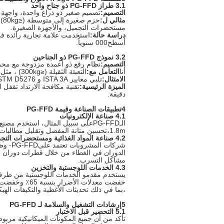
3.1 طراز PG-FFD ذو جناح واحد
التصميم:
تصميم صغير ذو ذراع واحدة، واجهة 
مثالي ل:
حز
مستحضرات التجميل، والأجهزة الصغيرة.
دراسة حالة:
أسطح000 سنوياً.
3.2 نموذج PG-FFD ذو الجناحين
التصميم:
نظام رفع ذو أعمدة مزدوجة مع محرك خدم
أنا
التعامل مع:
التعبئة الثقيلة (≤300kg) ، مثل الأجهزة المنزلية وصناديق الآلات والبضائع المقطوعة.
الامتثال:
تلبي معايير ISTA 3A و ASTM D5276 للخدمات اللوجستية الدولية.
الميزة الرئيسية:
تقنية مكافحة الارتداد تقفل 
دقيقة.
4تطبيقات الصناعة وقيمة PG-FFD
4.1 صناعة الإلكترونيات
الـ
PG-FFD
على سبيل المثال، استخدم مصنع أج
1.8m،تحسين متانة المفصل وتقليل مطالبات الضمان بنسبة 35٪.
4.2 صناعة المواد الغذائية ومستحضرات التجميل
شركات المشروبات تعتمد على
PG-FFD
- وظ
مشاكل التسرب.
4.3 الخدمات اللوجستية والتخزين
يستخدم مقدمو الخدمات اللوجستية من طرف
،بما في ذلك تحديثات الأغطية والتكيفات الهي
5إرشادات التشغيل والسلامة لـ PG-FFD
5.1 التحضير قبل الاختبار
تأكد من أن جميع المكونات الميكانيكية مرب