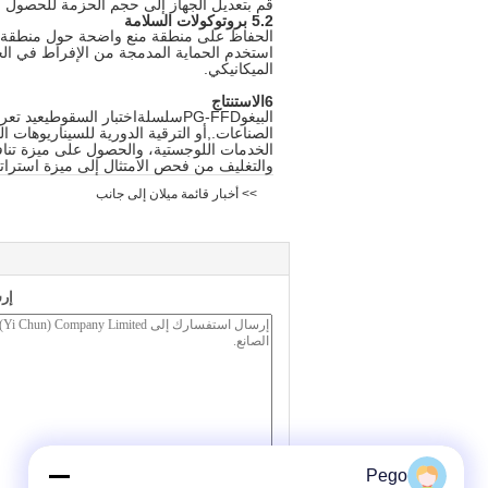
قم بتعديل الجهاز إلى حجم الحزمة للحصول 
5.2 بروتوكولات السلامة
الحفاظ على منطقة منع واضحة حول منطقة إس
استخدم الحماية المدمجة من الإفراط في الحم
الميكانيكي.
6الاستنتاج
البيغو
PG-FFD
سلسلة
اختبار السقوط
يعيد تعر
الصناعات.,أو الترقية الدورية للسيناريوهات
والتغليف من فحص الامتثال إلى ميزة استراتي
>> أخبار قائمة ميلان إلى جانب
إر
Pego