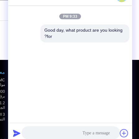
/ 3000)
0
(
9:33 PM
Good day, what product are you looking 
for?
طلب اقتباس
معد
أرسلت
مولد
sgs
برق PLC شاشة تعمل 
الجهد 
E-Mail
خريطة الموقع
|
3 
التشغ
موقع الجوال
سياسة الخصوصية
| الصين جيّد جودة كهربائيّ أمان معدات ال