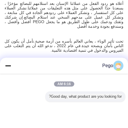
أعلاه هو ردود الفعل من عملائنا الإسبان بعد استلامهم للبضائع مؤخرًا ،
يسعدنا جدًا الحصول على مثل هذه التعليقات من عملائنا.نشكر العملاء
على كل استفسار ، ونشكر العملاء على ردودهم الجادة في كل متابعة ،
ونشكر كل عميل على مدحهم السخي عند استلام البضائع.إن شركتك
وثقتك ودعمك على طول الطريق هو ما يجعل PEGO أفضل وأفضل ،
وسندفع بجودة وخدمة أفضل
تحت تأثير الوباء ، يعاني العالم بأسره من أزمة صحية.نأمل أن يكون كل
الناس بأمان وبصحة جيدة.في عام 2022 ، ندعو الله أن يتم التغلب على
الفيروس والدخول في تنمية اقتصادية عالمية.
Pego
Recommended Products
6:16 AM
Good day, what product are you looking for?
ختبار هزة
300V/30A المقاومة
IEC60335-2-23
المزدوج الناتج ac
مولد 4
 المستديرة
القابلة للتحكم
معدات اختبار
dc التيار الكهربائي
زخرفة
الكهربائي الكهربائي
السلامة الكهربائية
4 kv / 5 kv على
IEC60851-3 ضغط
لربط المقابس
لمجففات الشعر من
حماية الحرارة
كيلو هرتز
ل أقصى
والمفتاحات الاختبار
نوع الخوذة بزاوية
وظيفة التنبيه
التو
0.8
متوافق مع
الاختبار 60 درجة
الكهروم