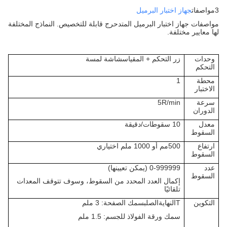
3مواصفات
جهاز اختبار البرميل
مواصفات جهاز اختبار البرميل المتدحرج قابلة للتخصيص. النماذج المختلفة
لها معايير مختلفة.
وحدات
زر التحكم + المقياس
شاشة لمسة
التحكم
محطة
1
الاختبار
سرعة
5R/min
الدوران
معدل
10 سقوطات/دقيقة
السقوط
ارتفاع
500
م
م
أو 1000 ملم اختياري
السقوط
عدد
0-999999 (يمكن تعيينها)
السقوط
إكمال العدد المحدد من السقوط، وسوف تتوقف المعدات
تلقائيًا
التكوين
T
النهاية
الصلب
سمك الصفحة: 3 ملم
سمك ورقة الفولاذ للجسم: 1.5 ملم