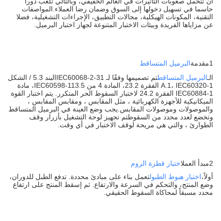
أن تتحمل صعوبات التأثيرات في العالم الحقيقي، وبالتالي تلعب دورا
حاسما في تسهيل دخولها إلى السوق وضمان رضا العملاء.المواصفات
التقنية، المكونات الهيكلية، مجالات التطبيق، الإجراءات التشغيلية، فضلا
عن مزاياها الفريدة وبيئات الاختبار المتنوعة لجهاز اختبار البرميل.
1مقدمة
البرميل المتساقط
الـ
البرميل المتساقط
تم تصميمها وفقًا لـ IEC60068-2-31البند 5.3 / الشكل
A.1، IEC60320-1 الفقرة 23.2، المادة 4 من IEC60598-113.5، مادة
IEC60884-1 الفقرة 24.2 لاختبار السقوط الحر المتكرر. يتم اختبار القوة
الميكانيكية للأجهزة الكهربائية ، مثل المقابس ، ومقابس المقابس ،
والموصولات وموصولات المقابس.يجب وضع العينة في البرميل المتساقط
وتخضع لعدد محدد من السقوطتم تجهيز لوحة التشغيل بأزرار وقف
الطوارئ ، والتي هي مريحة لوقف الاختبار في أي وقت.
2مبدأ العمل
اختبار قطرة الروم
أولاً،
اختبار هبوط الطبول
تعمل بناء على مبادئ محددة. تدفع الطبل للدوران،
وضع المنتج، والتحكم في السرعة والارتفاع. ثم إسقط المنتج على ارتفاع
محدد مسبقاً لمحاكاة السقوط الحقيقي.