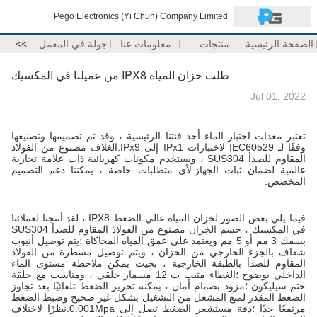
Pego Electronics (Yi Chun) Company Limited
الصفحة الرئيسية
منتجات
معلومات عنا
جولة في المعمل
>>
طلب خزان المياه IPX8 من عميلنا في المكسيك
Jul 01, 2022
تعتبر معدات اختبار الماء أحد فئتنا الرئيسية ، وقد تم تصميمها وتصنيعها
وفقًا لـ IEC60529 لاختبارات IPx1 إلى IPx9.الغلاف مصنوع من الفولاذ
المقاوم للصدأ SUS304 ، ويستخدم مكونات كهربائية ذات علامة تجارية
عالمية لضمان ثبات الجهاز.لأي متطلبات خاصة ، يمكننا دعم التصميم
المخصص.
فيما يلي بعض الصور لخزان المياه عالي الضغط IPX8 ، لقد أنتجنا لعملائنا
في المكسيك ، جسم الخزان مصنوع من الفولاذ المقاوم للصدأ SUS304
بسمك 3 مم أو 5 مم ويعتمد على عمق المياه المحاكاة ؛يتم توصيل أنبوب
شفاف بالجزء الخارجي من الخزان ، ويتم توصيل مسطرة من الفولاذ
المقاوم للصدأ بالطبقة الخارجية ، بحيث يمكن ملاحظة مستوى الماء
الداخلي بوضوح ؛الغطاء مثبت ب 12 مسمار حلقي ، ومناسب مع حلقة
ختم سيليكون ؛مزود بصمام أمان ، يمكنه تحرير الضغط تلقائيًا بعد تجاوز
الضغط المقدر لمنع المشغل من التشغيل بشكل غير صحيح وضبط الضغط
مرتفعًا جدًا ؛دقة مستشعر الضغط تصل إلى 0.001Mpa.نظرًا لاختلاف