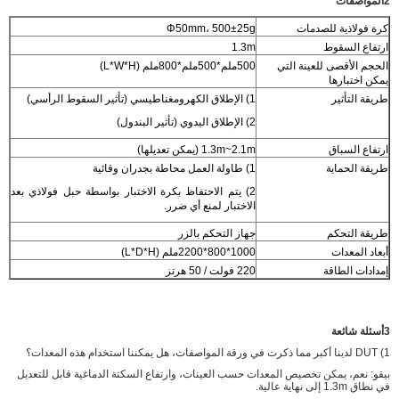
2المواصفات
كرة فولاذية للصدمات
Φ50mm، 500±25g
ارتفاع السقوط
1.3m
الحجم الأقصى للعينة التي
500ملم*500ملم*800ملم (L*W*H)
يمكن اختبارها
طريقة التأثير
1) الإطلاق الكهرومغناطيسي (تأثير السقوط الرأسي)
2) الإطلاق اليدوي (تأثير البندول)
ارتفاع السباق
1.3m~2.1m (يمكن تعديلها)
طريقة الحماية
1) طاولة العمل محاطة بجدران وقائية
2) يتم الاحتفاظ بكرة الاختبار بواسطة حبل فولاذي بعد
الاختبار لمنع أي ضرر.
طريقة التحكم
جهاز التحكم بالزر
أبعاد المعدات
1000*800*2200ملم (L*D*H)
إمدادات الطاقة
220 فولت / 50 هرتز
3أسئلة شائعة
1) DUT لدينا أكبر مما ذكرت في ورقة المواصفات، هل يمكننا استخدام هذه المعدات؟
بيقو: نعم، يمكن تخصيص المعدات حسب العينات، وارتفاع السكتة الدماغية قابل للتعديل
في نطاق 1.3m إلى نهاية عالية.