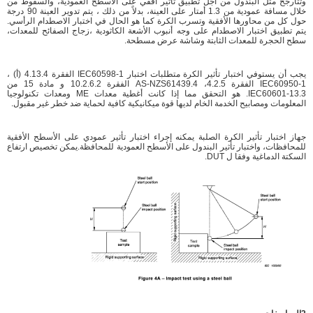
وتتأرجح مثل البندول من أجل تطبيق تأثير أفقي على الأسطح العمودية، والسقوط من
خلال مسافة عمودية من 1.3 أمتار على العينة، بدلاً من ذلك ، يتم تدوير العينة 90 درجة
حول كل من محاورها الأفقية وتسرب الكرة كما هو الحال في اختبار الاصطدام الرأسي.
يتم تطبيق اختبار الاصطدام على وجه أنبوب الأشعة الكاثودية ،زجاج الصفائح للمعدات،
سطح الحجرة للمعدات الثابتة وشاشة عرض مسطحة.
يجب أن يستوفي اختبار تأثير الكرة متطلبات اختبار IEC60598-1 الفقرة 4.13.4 (أ) ،
IEC60950-1 الفقرة 4.2.5، AS-NZS61439.4 الفقرة 10.2.6.2 و مادة 15 من
IEC60601-13.3. هو التحقق مما إذا كانت أغطية معدات ME ومعدات تكنولوجيا
المعلومات ومصابيح الخدمة الخام لديها قوة ميكانيكية كافية لحماية ضد خطر غير مقبول.
جهاز اختبار تأثير الكرة الصلبة يمكنه إجراء اختبار تأثير عمودي على الأسطح الأفقية
للمحافظات، واختبار تأثير البندول على الأسطح العمودية للمحافظة.يمكن تخصيص ارتفاع
السكتة الدماغية وفقا ل DUT.