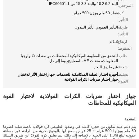
البند 10.2.6.2 والبند 15.3.3 من IEC60601-1
المرجعي:
كرة
قطر 50 ملم ووزن 500 جرام
التأثير:
طريقة
التأثير العمودي، تأثير البندول
التأثير:
ارتفاع
1.3 م
السقوط:
طلب:
للتحقق من المقاومة الميكانيكية للمحفظات من معدات تكنولوجيا
المعلومات، معدات ME، المصابيح، وما إلى ذل
شحنة:
عن طريق البحر
أجهزة اختبار الصلبة الميكانيكية للصدمات
جهاز اختبار الأثر للاختبار
تسليط
,
,
جهاز اختبار ضربات الكرات الفولاذية
الضوء:
جهاز اختبار ضربات الكرات الفولاذية لاختبار القوة
الميكانيكية للمحاطات
1مقدمة
يتم دعم عينة تتكون من حجرة كاملة في وضعها الطبيعي.كرة فولاذية ناعمة صلبة قطرها
50 ملم ووزنها 500 غرام ± 25 غرام يسمح لها بالوقوع بحرية من الراحة عبر مسافة
عمودية تبلغ 1.3m على العينة. بالإضافة إلى ذلك، يتم تعليق كرة الفولاذ عن طريق السلك