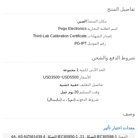
تفاصيل المنتج
مكان المنشأ:
الصين
اسم العلامة التجارية:
Pego Electronics
إصدار الشهادات:
Third-Lab Calibration Certificate
رقم الموديل:
PG-IPT
شروط الدفع والشحن
الحد الأدنى لكمية:
1 مجموعة
الأسعار:
USD3500~USD5500
تفاصيل التغليف:
حقيبة خشبية
وقت التسليم:
20 يوم عمل
شروط الدفع:
بـ (تـي) ، بـ (بـايـبـال)
وصف
معدات اختبار تأثير
المعيار
IEC60598-1 الشكل 21، IEC60950-1 الشكل 4A، AS-NZS61439.4