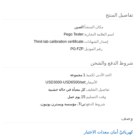
تفاصيل المنتج
مكان المنشأ:
الصين
اسم العلامة التجارية:
Pego Tester
إصدار الشهادات:
Third-lab calibration certificate
رقم الموديل:
PG-FZP
شروط الدفع والشحن
الحد الأدنى لكمية:
1 مجموعة
الأسعار:
USD3000-USD6500/set
تفاصيل التغليف:
كل معبأة في حالة خشبية
وقت التسليم:
15 يوم عمل
شروط الدفع:
تي/T، مؤسسة ويسترن يونيون،
وصف
كهربائيّ أمان معدات الاختبار