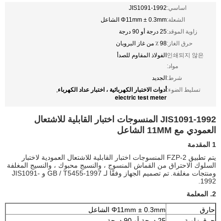
اساسي:
JIS1091-1992
الشعلة:
Φ11mm ± 0.3mm الشاعل
زاوية الموقد:
25 درجة أو 90 درجة
حرق الغاز:
98 ٪ من غاز البروبان
인쇄되지 않은
الفولاذ المقاوم للصدأ
مواد:
شرط:
الجديد
أدوات الاختبار الكهربائية ، اختبار عداد الكهرباء
تسليط الضوء:
,
electric test meter
JIS1091-1992 المنسوجات اختبار القابلية للاشتعال
العمودي مع 11MM الشاعل
1 المقدمة
يتم تطبيق FZP-2 المنسوجات اختبار القابلية للاشتعال العمودية لاختبار
السلوك الاحتراق من القماش المنسوج ، والنسيج محبوك ، والنسيج المغلفة
ومنتجات مغلفة.
تم تصميم الجهاز وفقًا لـ GB / T5455-1997 و JIS1091-
1992.
2. المعلمة
حارق
Φ11mm ± 0.3mm الشاعل
حرق زاوية
25 درجة أو 90 درجة