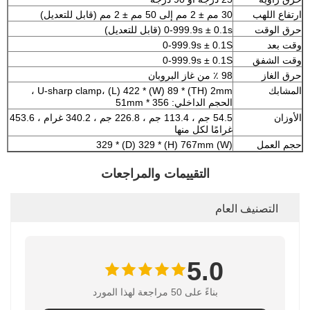
ارتفاع اللهب
30 مم ± 2 مم إلى 50 مم ± 2 مم (قابل للتعديل)
حرق الوقت
0-999.9s ± 0.1s (قابل للتعديل)
وقت بعد
0-999.9s ± 0.1S
وقت الشفق
0-999.9s ± 0.1S
حرق الغاز
98 ٪ من غاز البروبان
المشابك
U-sharp clamp، (L) 422 * (W) 89 * (TH) 2mm ،
الحجم الداخلي: 356 * 51mm
الأوزان
54.5 جم ، 113.4 جم ، 226.8 جم ، 340.2 غرام ، 453.6
غرامًا لكل منها
حجم العمل
(W) 329 * (D) 329 * (H) 767mm
التقييمات والمراجعات
التصنيف العام
5.0
بناءً على 50 مراجعة لهذا المورد