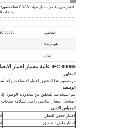
اختبار طويل فنجر مسبار شهادة CNAS لسلامة
صورة ك
منتجات ال
اساسي:
IEC 60695
شيبمينت:
إبراز:
IEC 60065 عالية مسبار اختبار الاتصالات السلكية واللاسلكية مع شهادة معايرة CNAS
المعايير
تم تصميم هذا التحقيق اختبار الاتصالات وفقا لمعيار 950 ، IEC60065 ، IEC60695
الوضعية
المشغل.
معيار أساسي راضي لسلامة منتجات ال
المقياس التقني
اختبار فحص القطر
M
اختبار طول التحقيق
M