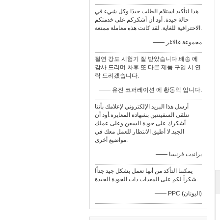
هذا لتأكيد استلام الطلب جيدًا وكل شيء في
حالة جيدة. أود أن أشكركم على خدمتكم
الاحترافية للغاية. لقد كانت هذه معاملة ممتعة.
—— مجموعة غالاغر
절연 강도 시험기 잘 받았습니다.배송 에
감사 드리며 차후 또 다른 제품 구입 시 연
락 드리겠습니다.
—— 유진 코퍼레이션 에 황동익 입니다.
أرسل هذا البريد الإلكتروني لإعلامك بأننا
نتلقى السفينتين بشهادة المعايرة.أود أن
أشكرك على جودة السفن وعلى عملك
الجيد.لا أطيق الانتظار للعمل معك في
مواضيع أخرى.
—— براندت فرنسا
يمكننا التأكد من أنها تعمل بشكل جيد جداً!
شكراً لكم على المعدات ذات الجودة الجيدة.
—— PPC (اليونان)