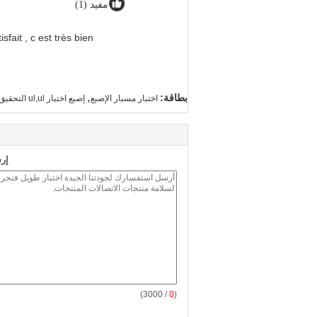
مفيد (1)
sfait , c est très bien
,
بطاقة:
اختبار مسبار الإصبع
إصبع اختبار ul,ul التحقيق مفصلية الإصبع
إر
/ 3000)
0
(