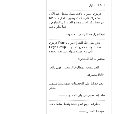
—— تشكيل ESTI
عزيزي أليس ، الآلات تعمل بشكل جيد الآن.
نشكرك على دعمك وصبرك لحل مشاكلنا
وتزويدنا باقتراحات مفيدة للغاية في التفاوض.
حقا تعاون جيد.
—— توفالو راينلاند الجندي. المحدودة
عزيزي Penny ، نحن نقدر حقًا الشراء من
Pego Group لعدة سنوات ، جميع المنتجات
تأتي مع عملية سهلة وسريعة الجودة.
—— مختبرات ليا المحدودة
لقد تلقيت المطارق الربيعية ، فهي رائعة!
—— مجموعة BSH
نعم حصلنا على التحقيقات ومهندسينا مثلهم.
شكر.
—— غاما إضاءة بي تي واي المحدودة
مطرقة الربيع تبدو جيدة وتعمل بشكل جيد
—— سيجما الاتصال