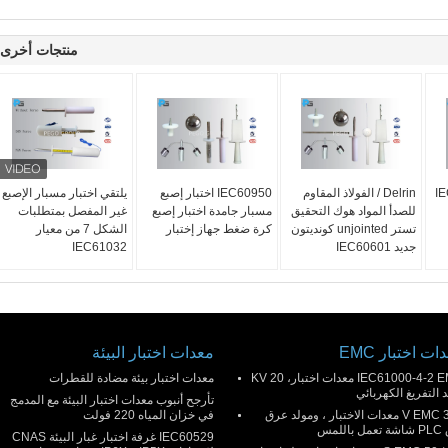
منتجات أخرى
IEC60
Delrin / الفولاذ المقاوم
IEC60950 اختبار إصبع
يلتقي اختبار مسبار الإصبع
للصدأ المواد هوك التحقيق
مسبار جامدة اختبار إصبع
غير المفصل بمتطلبات
تستر unjointed كونديتون
كرة ضغط جهاز إختبار
الشكل 7 من معيار
جديد IEC60601
IEC61032
ات اختبار EMC
معدات اختبار البيئة
IEC61000-4-2 EMC معدات اختبار، 20 KV
معدات اختبار بيئة مضادة للقطرات
 التفريغ الكهربائي
تأرجح أنبوب معدات اختبار البيئة مع المدمج
300 V EMC معدات الاختبار ، ومولد عرق
في خزان المياه 220 فولت
باللمس
IEC60529 غرفة اختبار غبار البيئة CNAS