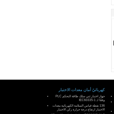
كهربائيّ أمان معدات الاختبار
جهاز اختبار ثني سلك طاقة التحكم PLC
وفقًا لـ IEC60335-1
136 نقطة قياس السلامة الكهربائية معدات
الاختبار ارتفاع درجة حرارة ركن الاختبار