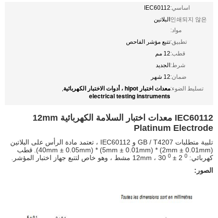
اساسي:
IEC60112
인쇄되지 않은
البلاتين
مواد:
تطبيق:
تتبع مؤشر الفاحص
قطب:
12 مم
شرط:
الجديد
ضمان:
12 شهر
معدات اختبار hipot ، أدوات الاختبار الكهربائية
تسليط الضوء:
,
electrical testing instruments
IEC60112 معدات اختبار السلامة الكهربائية 12mm
Platinum Electrode
تلبية متطلبات GB / T4207 و IEC60112 ، تعتمد مادة الرأس على البلاتين
(2mm ± 0.01mm) * (5mm ± 0.01mm) * (40mm ± 0.05mm).
قطب
0
0
كهربائي: 12mm ، 30
± 2
مشط ، وهو خاص لتتبع جهاز اختبار المؤشر.
الصور: