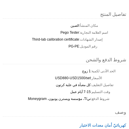
تفاصيل المنتج
مكان المنشأ:
الصين
اسم العلامة التجارية:
Pego Tester
إصدار الشهادات:
Third-lab calibration certificate
رقم الموديل:
PG-PE
شروط الدفع والشحن
الحد الأدنى لكمية:
1 زوج
الأسعار:
USD880-USD1500/set
تفاصيل التغليف:
كل معبأة في علبة كرتون
وقت التسليم:
7-15 أيام عمل
شروط الدفع:
تي/T، مؤسسة ويسترن يونيون، Moneygram
وصف
كهربائيّ أمان معدات الاختبار