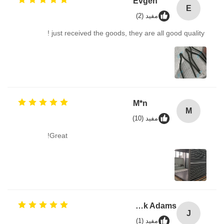
Evgen
E
مفيد (2)
just received the goods, they are all good quality !
M*n
M
مفيد (10)
Great!
Jack Adams
J
مفيد (1)