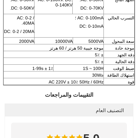
0-140KV
DC: 0-50KV.
DC: 0-70KV
التسرب الحالي
AC: 0-100mA ؛
AC: 0-2 /
40MA.
DC: 0-10mA
DC: 0-2 / 20MA
سعة المحول
5000VA
10000VA
2000VA
موجة حادة
موجة جيبية 50 هرتز / 60 هرتز
دقة الجهد
± 5٪
دقة الحالية
± 5٪
ضبط الوقت
1S ~ 100H
1-99s ± 1٪
استهلاك الطاقة
≤30W
قوة
AC 220V ± 10٪ 50Hz / 60Hz
التقييمات والمراجعات
التصنيف العام