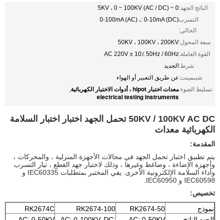
الناتج الجهد:
0 ~ 5KV ، 0 ~ 100KV (AC / DC)
التسرب
0-100mA (AC) ،: 0-10mA (DC)
الحالي:
سعة المحول:
50KV ، 100KV ، 200KV
القوة العاملة:
AC 220V ± 10٪ 50Hz / 60Hz
شرط:
الجديد
شيبمينت:
عن طريق التعبير أو الهواء
معدات اختبار hipot ، أدوات الاختبار الكهربائية
تسليط الضوء:
,
electrical testing instruments
50KV / 100KV AC DC تحمل الجهد اختبار اختبار السلامة
الكهربائية معدات
المقدمة:
يتم تطبيق اختبار تحمل الجهد في مجالات الأجهزة المنزلية ، والمحركات ،
وأجهزة الإضاءة ، وضاغط وغيرها ، وذلك لاختبار جهد القطع ، تيار التسرب
وأداء السلامة الإلكترونية الأخرى.
يفي المختبر بمتطلبات IEC60335 و
IEC60598 و IEC60950.
تخصيص:
نموذج
RK2674-50
RK2674-100
RK2674C
الجهد الناتج
AC: 0-50KV.
DC:
AC: 0-100KV.
AC: 0-50KV.