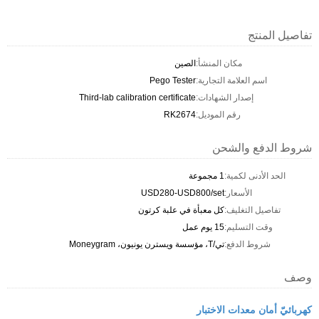
تفاصيل المنتج
مكان المنشأ:
الصين
اسم العلامة التجارية:
Pego Tester
إصدار الشهادات:
Third-lab calibration certificate
رقم الموديل:
RK2674
شروط الدفع والشحن
الحد الأدنى لكمية:
1 مجموعة
الأسعار:
USD280-USD800/set
تفاصيل التغليف:
كل معبأة في علبة كرتون
وقت التسليم:
15 يوم عمل
شروط الدفع:
تي/T، مؤسسة ويسترن يونيون، Moneygram
وصف
كهربائيّ أمان معدات الاختبار