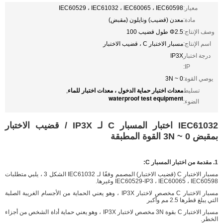
معيار:
IEC60529 ، IEC61032 ، IEC60065 ، IEC60598
مادة:
معدن (قضيب) ونايلون (مقبض)
وصف الإنتاج:
Φ2.5 طول قضيب 100
اسم الإنتاج:
مسبار الاختبار C ، قضيب الاختبار
درجة اختبار
IP3X
IP:
يوصي القوة:
0 ~ 3N
معدات اختبار حماية الدخول ، معدات اختبار للماء
تسليط
,
waterproof test equipment
الضوء:
IEC61032 اختبار المسبار C لـ IP3X / قضيب الاختبار
بمقبض 0 ~ 3N القوة المطبقة
1. مقدمة من اختبار المسبار C:
مسبار الاختبار C (قضيب الاختبار) المصمم وفقًا لـ IEC61032 الشكل 3 ، يلبي متطلبات
IEC60529-IP3 ، IEC60065 ، IEC60598 وغيرها.
مسبار الاختبار C مخصص لاختبار IP3X ، وهو يعني الحماية من الأجسام الغريبة الصلبة
التي يبلغ قطرها 2.5 مم وأكبر
مسبار الاختبار C بقوة 3N مخصص لاختبار IP3X ، وهو يعني حماية أداة الشخص من أجزاء
الخطر.