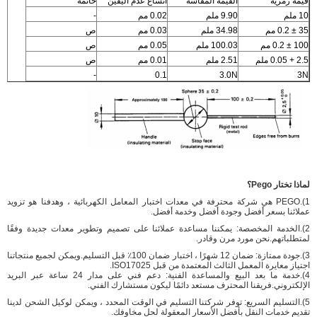
قيمة رمزية
القيمة المقاسة
اتساع عدم اليقين
خاتمة
10 ملم
9.90 ملم
0.02 مم
-
35 ± 0.2 مم
34.98 ملم
0.03 مم
ص
100 ± 0.2 مم
100.03 ملم
0.05 مم
ص
2.5 + 0.05 ملم
2.51 ملم
0.01 مم
ص
-
0.1
3.0N
3N
لماذا تختار Pego؟
1).PEGO هي شركة محترفة في معدات اختبار المعامل الكهربائية ، وهدفنا هو تزويد
عملائنا بسعر أفضل وجودة أفضل وخدمة أفضل.
2).الخدمة المخصصة: يمكننا مساعدة عملائنا على تصميم وتطوير معدات جديدة وفقًا
لمتطلباتهم.نحن مورد مرن وقادر.
3).جودة ممتازة: ضمان 12 شهرًا ، اختبار ضمان 100٪ قبل التسليم.ويمكن لجميع منتجاتنا
اجتياز معايرة المعمل الثالث المعتمدة من قبل ISO17025.
4).خدمة ما بعد البيع والمساعدة الفنية: دعم فني على مدار 24 ساعة عبر البريد
الإلكتروني.فريقنا المحترف مستعد دائمًا ليكون مستشارك الفني.
5).التسليم السريع: توفر شركتنا التسليم في الوقت المحدد ، ويمكن لوكيل الشحن لدينا
تقديم خدمات النقل بأفضل الأسعار المعقولة لحل مخاوفك.