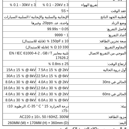
تفريغ الهواء
0.1－20kV ± 3 ％
0.1－30kV ± 3 ％
عقد الوقت
> 5S
قطبية الجهد الناتج
الإيجابية والسلبية والإيجابية / السلبية السيارات
وضع الزناد
واحدة، عد، 20pps، وغيرها
فاصل التفريغ:
0.05 ~ 99.99s
أعداد التفريغ:
1 ~ 9999
سعة تخزين الطاقة:
150pF ± 10 ％ (قابلة للاستبدال)
المقاوم التفريغ:
330 Ω 10 ％ (قابلة للاستبدال)
الموجي من التفريغ الاتصال
تلبية معايير EN / IEC 61000-4-2 ، GB / T
17626.2
ارتفاع الوقت:
0.8ns ± 25 ％
أول ذروة الحالية
7.5A ± 15 ％ @ 2kV
15A ± 15 ％ @ 4kV
30A ± 15 ％ @ 8kV
22.5A ± 15 ％ @ 6kV
الحالي في 30ns
4.0A ± 30 ％ @ 2kV
8.0A ± 30 ％ @ 4kV
16.0A ± 30 ％ @ 8kV
12.0A ± 30 ％ @ 6kV
الحالي في 60ns
2.0A ± 30 ％ @ 2kV
4.0A ± 30 ％ @ 4kV
8.0A ± 30 ％ @ 8kV
6.0A ± 30 ％ @ 6kV
بيئة:
درجة الحرارة: 15 ° C-35 ° C، الرطوبة: 10٪
-75٪
مزود الطاقة:
AC220 ± 10٪، 50 / 60HZ، 300W
البعد:
260MM (W) × 170MM (H) × 360mm (D)
5. الموجي من محاكاة التفريغ الكهربائي: