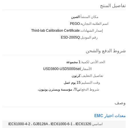
تفاصيل المنتج
مكان المنشأ:
الصين
اسم العلامة التجارية:
PEGO
إصدار الشهادات:
Third-lab Calibration Certificate
رقم الموديل:
ESD-2005Q
شروط الدفع والشحن
الحد الأدنى لكمية:
1 مجموعة
الأسعار:
USD3800-USD5000/set
تفاصيل التغليف:
كرتون
وقت التسليم:
15 يوم عمل
شروط الدفع:
تي/T، مؤسسة ويسترن يونيون،
وصف
معدات اختبار EMC
اساسي:
IEC61000-4-2 ، GJB128A ، IEC61000-6-1 ، IEC61326