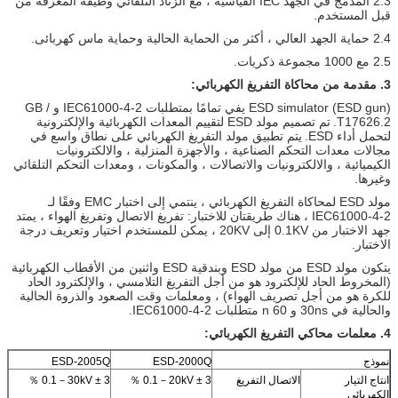
2.3 المدمج في الجهد IEC القياسية ، مع الزناد التلقائي وظيفة المعرفة من
قبل المستخدم.
2.4 حماية الجهد العالي ، أكثر من الحماية الحالية وحماية ماس كهربائى.
2.5 مع 1000 مجموعة ذكريات.
3. مقدمة من محاكاة التفريغ الكهربائي:
ESD simulator (ESD gun) يفي تمامًا بمتطلبات IEC61000-4-2 و GB /
T17626.2.
تم تصميم مولد ESD لتقييم المعدات الكهربائية والإلكترونية
لتحمل أداء ESD.
يتم تطبيق مولد التفريغ الكهربائي على نطاق واسع في
مجالات معدات التحكم الصناعية ، والأجهزة المنزلية ، والالكترونيات
الكيميائية ، والالكترونيات والاتصالات ، والمكونات ، ومعدات التحكم التلقائي
وغيرها.
مولد ESD لمحاكاة التفريغ الكهربائي ، ينتمي إلى اختبار EMC وفقًا لـ
IEC61000-4-2 ، هناك طريقتان للاختبار: تفريغ الاتصال وتفريغ الهواء ، يمتد
جهد الاختبار من 0.1KV إلى 20KV ، يمكن للمستخدم اختيار وتعريف درجة
الاختبار.
يتكون مولد ESD من مولد ESD وبندقية ESD واثنين من الأقطاب الكهربائية
(المخروط الحاد للإلكترود هو من أجل التفريغ التلامسي ، والإلكترود الحاد
للكرة هو من أجل تصريف الهواء) ، ومعلمات وقت الصعود والذروة الحالية
والحالية في 30ns و 60 n متطلبات IEC61000-4-2.
4. معلمات محاكي التفريغ الكهربائي:
نموذج
ESD-2000Q
ESD-2005Q
انتاج التيار
الاتصال التفريغ
0.1－20kV ± 3 ％
0.1－30kV ± 3 ％
الكهربائي