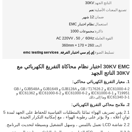
الناتج الجهد:
30KV
تصنيع المعدات الأصلية:
نعم
ضمان:
12 شهر
استعمال:
نظام اختبار EMC
ذاكرة:
مجموعات 1000
القوة العاملة:
AC 220VV ، 50 ／ 60Hz
البعد:
260 × 170 × 360mm
إي إم سي اختبار الغرفة
emc testing services
تسليط الضوء:
,
30KV EMC اختبار نظام محاكاة التفريغ الكهربائي مع
30KV الناتج الجهد
1. معيار التفريغ الكهربائي محاكي:
IEC61000-4-2 و GB / T17626.2 و GJB128A و GJB1649 و GJB548A و GB /
T19951 و IEC61000-6-1 و IEC61000-6-2 و IEC61000-6-2 و IEC61362 و
IEC61340-3-1 وما إلى ذلك
2. ملامح محاكي التفريغ الكهربائي:
2.1 يفي تصريف الهواء تمامًا بالمتطلبات القياسية للحفاظ على الجهد لمدة 5
ثوانٍ أعلاه ، ولا يؤثر على رطوبة الهواء ، مع إمكانية التكرار الجيدة.
2.2 شاشة LCD تعمل باللمس ، وسهل التشغيل وبسيطة لتحديث البرنامج.