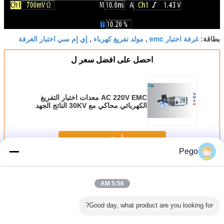
غرفة اختبار emc
مولد تفريغ كهرباء
إي إم سي اختبار الغرفة
بطاقة:
,
,
احصل على افضل سعر ل
AC 220V EMC معدات اختبار التفريغ
الكهربائي محاكي مع 30KV الناتج الجهد
استمر
Pego
معدات اختبار EMC
أكثر
5:56 AM
Good day, what product are you looking for?
دافع بمانعة
300 V EMC معدات
IEC61000-4-2
0 ~ 5KV EMC
مولد ا