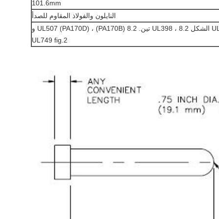
101.6mm
النايلون والفولاذ المقاوم للصدأ
8.2 (PA170B) ، UL507 (PA170D) و
UL749 fig.2