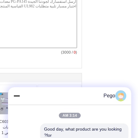
/ 3000)
0
(
Pego
3:14 AM
UL507 PA100A توضيح
كونديتون جديد 335
اختبار الإصبع مسبار -
اختبار طويل تحقيقات
Good day, what product are you looking 
شهادة المختبر الثالث
المواد العازلة مقبض 1
for?