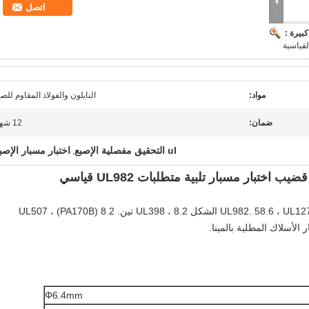
اتصل
بيرة :
مواد:
النايلون والفولاذ المقاوم للصد
ضمان:
12 شهر
ul التحقيق مفصلية الإصبع
اختبار مسبار الإصب
,
، UL1278 الشكل 8.2 ، UL398 تين.
8.2 (PA170B) ، UL507
 الأسلاك المطلية بالمينا.
Φ6.4mm