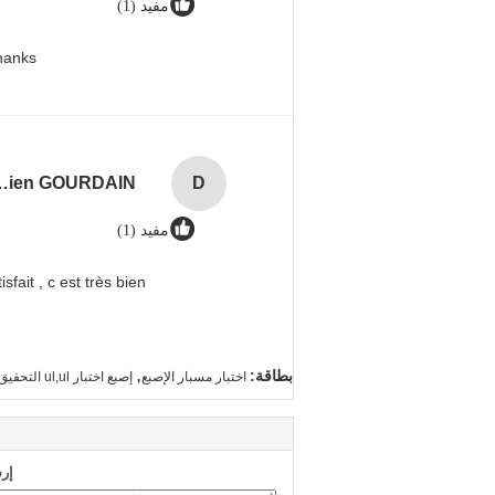
مفيد (1)
hanks.
GOURDAIN
D
مفيد (1)
sfait , c est très bien
,
بطاقة:
اختبار مسبار الإصبع
إصبع اختبار ul,ul التحقيق مفصلية الإصبع
إر