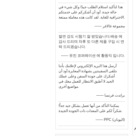
هذا لتأكيد استلام الطلب جيدًا وكل شيء في
حالة جيدة. أود أن أشكركم على خدمتكم
الاحترافية للغاية. لقد كانت هذه معاملة ممتعة.
—— مجموعة غالاغر
절연 강도 시험기 잘 받았습니다.배송 에
감사 드리며 차후 또 다른 제품 구입 시 연
락 드리겠습니다.
—— 유진 코퍼레이션 에 황동익 입니다.
أرسل هذا البريد الإلكتروني لإعلامك بأننا
نتلقى السفينتين بشهادة المعايرة.أود أن
أشكرك على جودة السفن وعلى عملك
الجيد.لا أطيق الانتظار للعمل معك في
مواضيع أخرى.
—— براندت فرنسا
يمكننا التأكد من أنها تعمل بشكل جيد جداً!
شكراً لكم على المعدات ذات الجودة الجيدة.
—— PPC (اليونان)