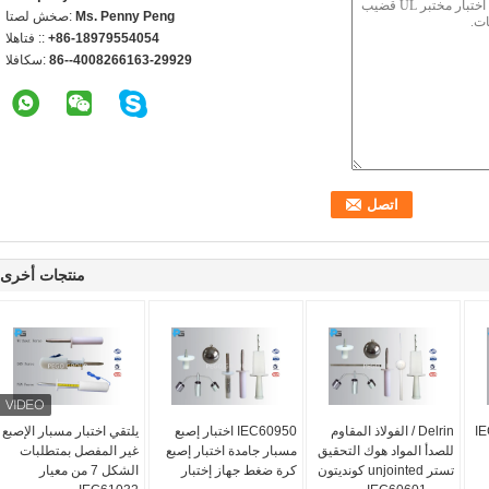
Ms. Penny Peng
اتصل شخص:
+86-18979554054
الهاتف ::
86--4008266163-29929
الفاكس:
منتجات أخرى
IEC60
Delrin / الفولاذ المقاوم
IEC60950 اختبار إصبع
يلتقي اختبار مسبار الإصبع
للصدأ المواد هوك التحقيق
مسبار جامدة اختبار إصبع
غير المفصل بمتطلبات
تستر unjointed كونديتون
كرة ضغط جهاز إختبار
الشكل 7 من معيار