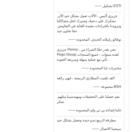
—— تشكيل ESTI
عزيزي أليس ، الآلات تعمل بشكل جيد الآن.
نشكرك على دعمك وصبرك لحل مشاكلنا
وتزويدنا باقتراحات مفيدة للغاية في التفاوض.
حقا تعاون جيد.
—— توفالو راينلاند الجندي. المحدودة
عزيزي Penny ، نحن نقدر حقًا الشراء من
Pego Group لعدة سنوات ، جميع المنتجات
تأتي مع عملية سهلة وسريعة الجودة.
—— مختبرات ليا المحدودة
لقد تلقيت المطارق الربيعية ، فهي رائعة!
—— مجموعة BSH
نعم حصلنا على التحقيقات ومهندسينا مثلهم.
شكر.
—— غاما إضاءة بي تي واي المحدودة
مطرقة الربيع تبدو جيدة وتعمل بشكل جيد
—— سيجما الاتصال