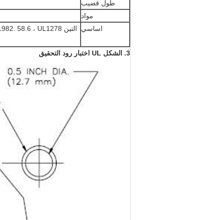
طول قضيب
مواد
اساسي
التين UL982.
58.6 ، UL1278 الشكل 8.2 ، UL398 تين.
3. الشكل UL اختبار رود التحقيق