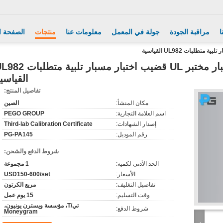
ا
مراقبة الجودة
جولة في المعمل
معلومات عنا
منتجات
الصفحة ا
PG-PA145 معدات اختبار مختبر UL قضيب اختبار مسبار تلبية م
القياسي
تفاصيل المنتج:
مكان المنشأ:
الصين
اسم العلامة التجارية:
PEGO GROUP
إصدار الشهادات:
Third-lab Calibration Certificate
رقم الموديل:
PG-PA145
شروط الدفع والشحن:
الحد الأدنى لكمية:
1 مجموعة
الأسعار:
USD150-600/set
تفاصيل التغليف:
مربع الكرتون
وقت التسليم:
15 يوم عمل
تي/T، مؤسسة ويسترن يونيون،
شروط الدفع:
Moneygram