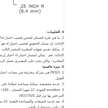
4. التعليمات:
1. ما هي فترة الضمان لفحص قضيب اختبار ul؟
الإجابة: إن ضمان التحقيق لقضيب اختبار ul هو 12 شهرًا عند استلام الجهاز
2. يمكنك تقديم شهادة المعايرة المختبر الثالث من التحقيق ul اختبار رود؟
المعايرة ، ولكن يجب على المشتري تحمل الر
5. ميزة تنافسية
1. PEGO هي شركة محترفة في معدات اخت
أفضل.
2. خدمة مخصصة: يمكننا مساعدة عملائنا على تصميم وتطوير معدات جديدة وفقا لمتطلباتهم.
3. excellent الجودة: 12 شهرا الضمان ، 100٪ ضمان الاختبار قبل التسليم.
المرخص بها من قبل ISO17025.
4. بعد خدمة المبيعات والمساعدة التقنية: 24 ساعة الدعم الفني عن طريق البريد الإلكتروني.
لأن يكون مستشارك التقني.