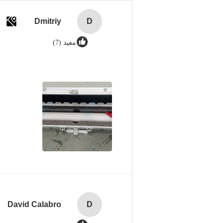
Dmitriy
D
مفيد (7)
David Calabro
D