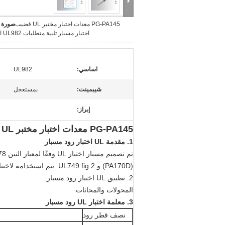
PG-PA145 معدات اختبار مختبر UL قضيب
صورة ك
اختبار مسبار تلبية متطلبات UL982 القياسية
اساسي:
UL982
شيبمينت:
بمستعجل
إبراز:
PG-PA145 معدات اختبار مختبر UL قضيب اختبار مسبار تلبية متطلبات UL982 قياسي
1. مقدمة UL اختبار رود مسبار
تم تصميم مسبار اختبار UL وفقًا لمعيار التين UL982.
58.6 
(PA170D) و UL749 fig.2.
يتم استخدامه لاختبار
2. تطبيق UL اختبار رود مسبار:
المحولات والمحاثات
3. معلمة اختبار UL رود مسبار
نصف قطر رود