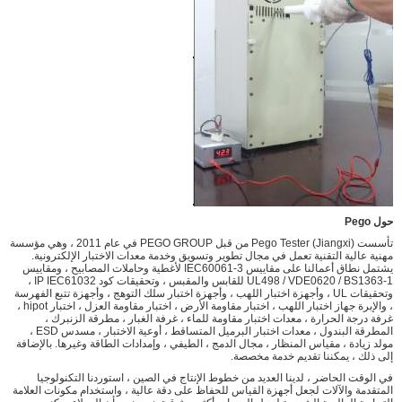
حول Pego
تأسست Pego Tester (Jiangxi) من قبل PEGO GROUP في عام 2011 ، وهي مؤسسة
مهنية عالية التقنية تعمل في مجال تطوير وتسويق وخدمة معدات الاختبار الإلكترونية.
يشتمل نطاق أعمالنا على مقاييس IEC60061-3 لأغطية وحاملات المصابيح ، ومقاييس
UL498 / VDE0620 / BS1363-1 للقابس والمقبس ، وتحقيقات كود IP IEC61032 ،
وتحقيقات UL ، وأجهزة اختبار اللهب ، وأجهزة اختبار سلك التوهج ، وأجهزة تتبع الفهرسة
، والإبرة جهاز اختبار اللهب ، اختبار مقاومة الأرض ، اختبار مقاومة العزل ، اختبار hipot ،
غرفة درجة الحرارة ، معدات اختبار مقاومة للماء ، غرفة الغبار ، مطرقة الزنبرك ،
المطرقة البندول ، معدات اختبار البرميل المتساقط ، أوعية الاختبار ، مسدس ESD ،
مولد زيادة ، مقياس المنظار ، مجال الدمج ، الطيفي ، وإمدادات الطاقة وغيرها. بالإضافة
إلى ذلك ، يمكننا تقديم خدمة مخصصة.
في الوقت الحاضر ، لدينا العديد من خطوط الإنتاج في الصين ، استوردنا التكنولوجيا
المتقدمة والآلات لجعل أجهزة القياس للحفاظ على دقة عالية ، واستخدام مكونات العلامة