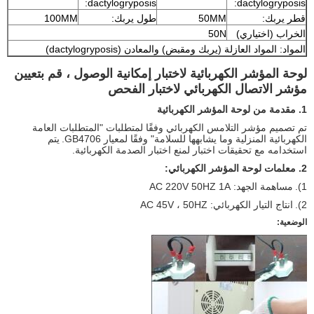
dactylogryposis:
dactylogryposis:
قطر يربك:
50MM
طول يربك:
100MM
الخراب (اختياري)
50N
المواد: المواد العازلة (يربك ومقبض) والمعادن (dactylogryposis)
لوحة المؤشر الكهربائية لاختبار إمكانية الوصول ، قم بتعيين
مؤشر الاتصال الكهربائي لاختبار الفحص
1. مقدمة من لوحة المؤشر الكهربائية
تم تصميم مؤشر التلامس الكهربائي وفقًا لمتطلبات "المتطلبات العامة
الكهربائية المنزلية وما يشابهها للسلامة" وفقًا لمعيار GB4706.
يتم
استخدامه مع تحقيقات اختبار لمنع اختبار الصدمة الكهربائية.
2. معلمات لوحة المؤشر الكهربائي:
1).
مساهمة الجهد: AC 220V 50HZ 1A
2).
انتاج التيار الكهربائي: AC 45V ، 50HZ
الوضعية: