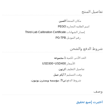
تفاصيل المنتج
مكان المنشأ:
الصين
اسم العلامة التجارية:
PEGO
إصدار الشهادات:
Third-Lab Calibration Certificate
رقم الموديل:
PG-TPB
شروط الدفع والشحن
الحد الأدنى لكمية:
1 مجموعة
الأسعار:
USD300~USD400
تفاصيل التغليف:
كرتون
وقت التسليم:
7 أيام عمل
شروط الدفع:
تي/T، مؤسسة ويسترن يونيون،
وصف
اختبرت إصبع تحقيق