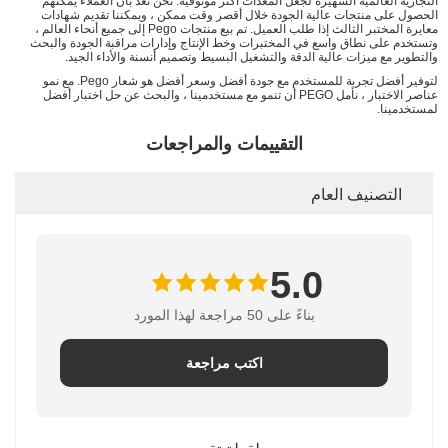
التجارية العالمية الشهيرة لجعل المعدات أكثر موثوقية. نحن نعد بأن العملاء يمكنهم
الحصول على منتجات عالية الجودة خلال أقصر وقت ممكن ، ويمكننا تقديم شهادات
معايرة المختبر الثالث إذا طلب العميل. تم بيع منتجات Pego إلى جميع أنحاء العالم ،
وتستخدم على نطاق واسع في المختبرات وخط الإنتاج وإدارات مراقبة الجودة والبحث
والتطوير مع ميزات عالية الدقة والتشغيل البسيط وتصميم أنسنة والأداء الجيد.
لتوفير أفضل تجربة للمستخدم مع جودة أفضل وسعر أفضل هو شعار Pego. مع نمو
عناصر الاختبار ، نأمل PEGO أن تنمو مع مستخدمينا ، والبحث عن حل اختبار أفضل
لمستخدمينا.
التقييمات والمراجعات
التصنيف العام
5.0
بناءً على 50 مراجعة لهذا المورد
اكتب مراجعة