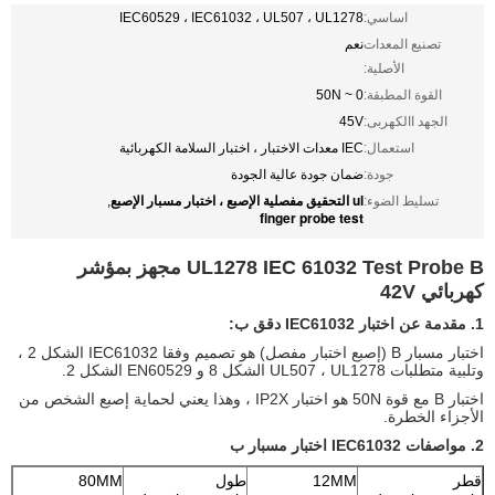
اساسي:
IEC60529 ، IEC61032 ، UL507 ، UL1278
تصنيع المعدات
نعم
الأصلية:
القوة المطبقة:
0 ~ 50N
الجهد االكهربى:
45V
استعمال:
IEC معدات الاختبار ، اختبار السلامة الكهربائية
جودة:
ضمان جودة عالية الجودة
ul التحقيق مفصلية الإصبع ، اختبار مسبار الإصبع
تسليط الضوء:
,
finger probe test
UL1278 IEC 61032 Test Probe B مجهز بمؤشر
كهربائي 42V
1. مقدمة عن اختبار IEC61032 دقق ب:
اختبار مسبار B (إصبع اختبار مفصل) هو تصميم وفقا IEC61032 الشكل 2 ،
وتلبية متطلبات UL507 ، UL1278 الشكل 8 و EN60529 الشكل 2.
اختبار B مع قوة 50N هو اختبار IP2X ، وهذا يعني لحماية إصبع الشخص من
الأجزاء الخطرة.
2. مواصفات IEC61032 اختبار مسبار ب
قطر
12MM
طول
80MM