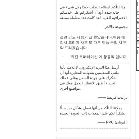
هذا لتأكيد استلام الطلب جيدًا وكل شيء في
حالة جيدة. أود أن أشكركم على خدمتكم
الاحترافية للغاية. لقد كانت هذه معاملة ممتعة.
—— مجموعة غالاغر
절연 강도 시험기 잘 받았습니다.배송 에
감사 드리며 차후 또 다른 제품 구입 시 연
락 드리겠습니다.
—— 유진 코퍼레이션 에 황동익 입니다.
أرسل هذا البريد الإلكتروني لإعلامك بأننا
نتلقى السفينتين بشهادة المعايرة.أود أن
أشكرك على جودة السفن وعلى عملك
الجيد.لا أطيق الانتظار للعمل معك في
مواضيع أخرى.
—— براندت فرنسا
يمكننا التأكد من أنها تعمل بشكل جيد جداً!
شكراً لكم على المعدات ذات الجودة الجيدة.
—— PPC (اليونان)