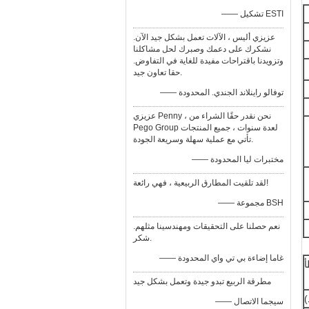
—— تشكيل ESTI
عزيزي أليس ، الآلات تعمل بشكل جيد الآن.
نشكرك على دعمك وصبرك لحل مشاكلنا
وتزويدنا باقتراحات مفيدة للغاية في التفاوض.
حقا تعاون جيد.
—— توفالو راينلاند الجندي. المحدودة
عزيزي Penny ، نحن نقدر حقًا الشراء من
Pego Group لعدة سنوات ، جميع المنتجات
تأتي مع عملية سهلة وسريعة الجودة.
—— مختبرات ليا المحدودة
لقد تلقيت المطارق الربيعية ، فهي رائعة!
—— مجموعة BSH
نعم حصلنا على التحقيقات ومهندسينا مثلهم.
شكر.
—— غاما إضاءة بي تي واي المحدودة
مطرقة الربيع تبدو جيدة وتعمل بشكل جيد
—— سيجما الاتصال