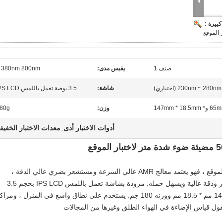
بيرة :
صنف 1
يقيس مدى:
380nm 800nm ​​~
230nm ~  (اختياري)
شاشة:
3.5 بوصة تعمل باللمس IPS LCD
* 147mm * 18.5mm
وزن:
80g
أدوات الاختبار أدى
معدات الاختبار الخفيف
,
يتم تطبيق مقياس الإضاءة لاختبار الإضاءة في الموقع ، فهو يعتمد معالج AMR عالي السرعة ومستشعر بصري عالي الدقة ،
ويتميز بميزات تصميم خفيف الوزن وأداء مستقر ودقة عالية ويسهل حمله. مزودة بشاشة تعمل باللمس IPS LCD بحجم 3.5
بوصة ، مما يجعل الجهاز فقط بحجم 65 مم * 147 مم * 18.5 مم ووزنه 180 جم. يستخدم على نطاق واسع في المنزل ، ومر
قول قياس الإضاءة في الهواء الطلق وغيرها من المجالات