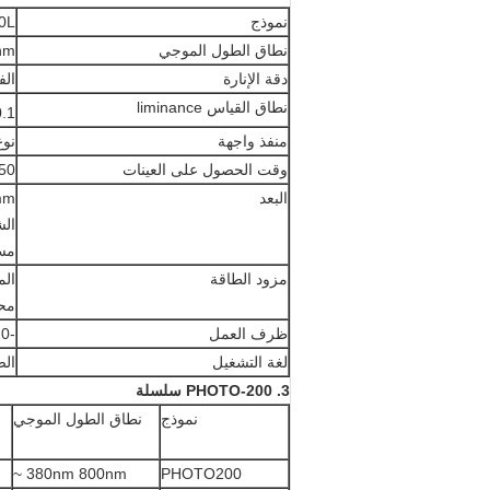
نموذج
0L
نطاق الطول الموجي
​​~
دقة الإنارة
الفئة 1 (± 4٪ من 
نطاق القياس liminance
00.1 ~ cd
منفذ واجهة
نوع 
وقت الحصول على العينات
0 ~ 10000mS
البعد
65mm و* 
الشاشة
مساحة ال
مزود الطاقة
المدم
محول الشحن: 
ظرف العمل
-10 ℃ ~ + 40 ℃ / 0 ~ 70٪ RH
لغة التشغيل
الص
3. PHOTO-200 سلسلة
نموذج
نطاق الطول الموجي
380nm 800nm ~
PHOTO200