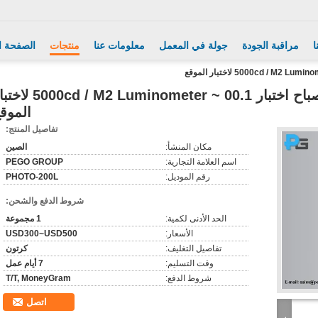
ا
مراقبة الجودة
جولة في المعمل
معلومات عنا
منتجات
الصفحة ا
شدة مضيئة ضوء متر بقيادة مصباح اختبار 00.1 ~  / M2 Luminometer
الموق
تفاصيل المنتج:
مكان المنشأ:
الصين
اسم العلامة التجارية:
PEGO GROUP
رقم الموديل:
PHOTO-200L
شروط الدفع والشحن:
الحد الأدنى لكمية:
1 مجموعة
الأسعار:
USD300~USD500
تفاصيل التغليف:
كرتون
وقت التسليم:
7 أيام عمل
شروط الدفع:
T/T, MoneyGram
اتصل