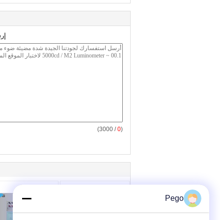
إر
/ 3000)
0
(
Pego