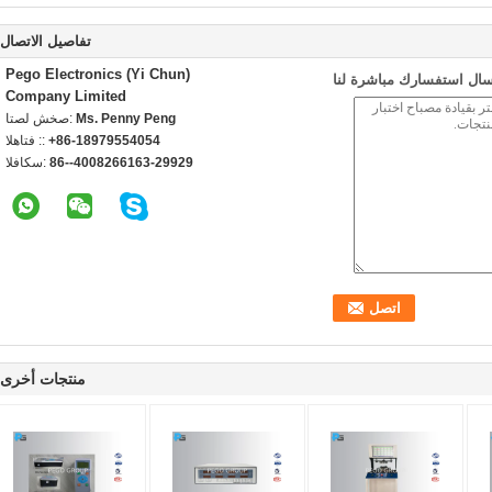
تفاصيل الاتصال
Pego Electronics (Yi Chun)
سال استفسارك مباشرة لنا
Company Limited
Ms. Penny Peng
اتصل شخص:
+86-18979554054
الهاتف ::
86--4008266163-29929
الفاكس:
منتجات أخرى