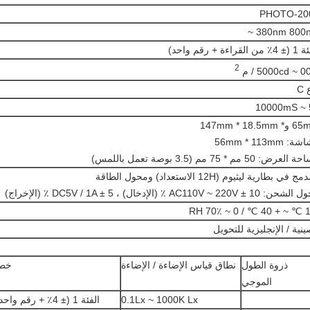
PHOTO-20
380nm 800nm 
القراءة + رقم واحد)
2
5000 / م
C
5
147mm * 18.5mm
: 56mm * 113mm
عرض: 50 مم * 75 مم (3.5 بوصة تعمل باللمس)
ج في بطارية ليثيوم (12H الاستعداد) ومحول الطاقة
AC110V ~ 220V ± 10 ٪ (الإدخال) ، DC5V / 1A ± 5 ٪ (الإخراج)
ينية / الإنجليزية للتحويل
ذروة الطول
نطاق قياس الإضاءة / الإضاءة
خطأ
الموجي
0.1Lx ~ 1000K Lx
الفئة 1 (± 4٪ + رقم واحد)