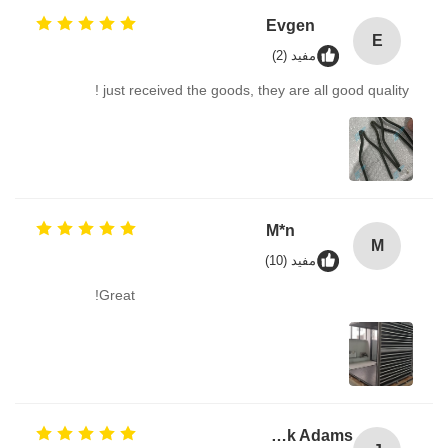
Evgen
E
مفيد (2)
just received the goods, they are all good quality !
M*n
M
مفيد (10)
Great!
Jack Adams