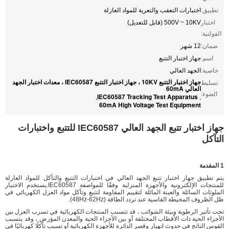
تطبيق:
اختبارات التعقب والتعرية للمواد العازلة
اختبار
500V ~ 10KV (قابل للتعديل)
الفولتية:
ضمان:
12 شهر
اسم:
جهاز اختبار التتبع
خاصية:
الجهد العالي
جهاز اختبار التتبع 10KV ، جهاز اختبار التتبع IEC60587 ، معدات اختبار الجهد
تسليط
العالي 60mA
الضوء:
IEC60587 Tracking Test Apparatus
,
,
60mA High Voltage Test Equipment
جهاز اختبار تتبع الجهد العالي IEC60587 للتتبع واختبارات
التآكل
1 المقدمة
يتم تطبيق جهاز اختبار تتبع الجهد العالي في اختبارات التتبع والتآكل للمواد العازلة
للمنتجات الإلكترونية والأجهزة المنزلية وفقًا للمواصفة IEC60587.يستخدم الاختبار
الملوثات السائلة والعينة المائلة لتقييم المقاومة لتتبع وتآكل مواد العزل الكهربائي في
ظل الظروف المحيطة القاسية عند تردد الطاقة (48Hz-62Hz).
تحت تأثير الرطوبة وبيئة الشوائب ، قد تتسبب المنتجات الكهربائية في تسرب العزل بين
الأجزاء الحية ذات الأقطاب المختلفة أو بين الأجزاء الحية والمعدن المؤرض ، وقد يتسبب
القوس الناتج في حدوث انهيار وقصر الدائرة للأجهزة الكهربائية أو تسبب تآكلًا كهربائيًا في