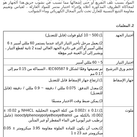
المواد بسبب تلف التفريغ أو حتى إشعالها مما تسبب في نشوب حريق.هذا الجهاز هو
لمحاكاة الظروف المذكورة أعلاه وإجراء اختبار مدمر للمواد العازلة ، لقياس وتقييم
مقاومة التتبع النسبية للعازل تحت تأثير المجال الكهربائي وماء الشوائب.
2. المعلمات
اختبار الجهد
1).500 ~ 10 كيلو فولت (قابل للتعديل)
2).يعمل مرحل تأخير التيار الزائد عندما يستمر 60 مللي أمبير ± 6
مللي أمبير أو أكثر في دائرة الجهد العالي لمدة 2 ثانية لقطع التيار ،
ويشير إلى أن العينة غير مؤهلة
اختبار التيار
5 ~ 60 مللي أمبير
حجم ورق الترشيح
تم تصنيعها وفقًا لشكل IEC60587 9 ، السماكة من 0.15 مم إلى
0.17 مم
جهاز الإسقاط
1).ارتفاع جهاز الإسقاط قابل للتعديل
2).معدل التدفق: 0.075 مللي / دقيقة ~ 0.9 مللي / دقيقة (قابل
للتعديل)
3).يمكن ضبط وقت الاختبار مسبقًا
ملوث
1).0.1٪ ± 0.002٪ من كتلة الجودة التحليلية NH4CL و 0.02٪ ±
0.002٪ بالكتلة من isooctylphenoxypolyethoxyethanol (عامل
ترطيب غير أيوني) في الماء المقطر أو غير المتأين
2).يجب أن يكون للمادة الملوثة مقاومة 3.95 ميكرومتر ± 0.05
ميكرومتر عند 23 ± 1