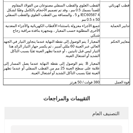
قطب كهربائي
القطب العلوي والقطب السفلي مصنوعان من الفولاذ المقاوم
للصدأ بسمك 0.5 مم ، وقد تم تصميم الأحجام بالكامل وفقًا لشكل
IEC60587 4 و 5 ، والمسافة بين القطب العلوي والقطب السفلي
50 ± 0.5 مم
تدابير الحماية
جميع الأجزاء معزولة باستثناء الأقطاب الكهربائية والأجزاء المعدنية
الأخرى المطلوبة حسب المعيار ، ومجهزة بنافذة مراقبة زجاج
شبكي
معايير الحكم
المعيار أ: يتم الوصول إلى نقطة النهاية عندما يتجاوز التيار في الجهد
العالي عبر العينة 60 مللي أمبير ، ثم يكسر جهاز التيار الزائد هذا
التيار ليس قبل ثانيتين ، أو عندما تظهر العينة ثقبًا بسبب التآكل
الشديد أو اشتعال العينة.
المعيار B: يتم الوصول إلى نقطة النهاية عندما يصل المسار إلى
علامة على سطح العينة 25 مم من القطب السفلي أو عندما تظهر
العينة ثقبًا بسبب التآكل الشديد أو اشتعال العينة.
قوة العمل
380 فولت / 50 هرتز
التقييمات والمراجعات
التصنيف العام