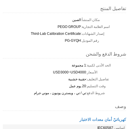
تفاصيل المنتج
مكان المنشأ:
الصين
اسم العلامة التجارية:
PEGO GROUP
إصدار الشهادات:
Third-Lab Calibration Certificate
رقم الموديل:
PG-GYQH
شروط الدفع والشحن
الحد الأدنى لكمية:
1 مجموعة
الأسعار:
USD3000~USD4000
تفاصيل التغليف:
حقيبة خشبية
وقت التسليم:
20 يوم عمل
شروط الدفع:
تي / تي ، ويسترن يونيون ، موني جرام
وصف
كهربائيّ أمان معدات الاختبار
اساسي:
IEC60587