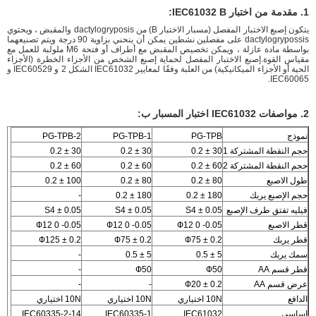
1. مقدمة من اختبار IEC61032 B:
يتكون إصبع الاختبار المفصل (مسبار الاختبار B) من dactylogryposis والمقبض ، ويحتوي
dactylogrypossis على مفصلين نشطين يمكن أن ينحني بزاوية 90 درجة ويتم تصنيعهما
بواسطة مادة عازلة ، ويمكن تخصيص المقبض مع أطراف أو فتحة M6 ملولبة للعمل مع
مقياس القوة.إصبع الاختبار المفصل لحماية إصبع الشخص من الأجزاء الخطرة (الأجزاء
الحية أو الأجزاء الميكانيكية) من العلبة وفقًا لمعايير IEC61032 الشكل 2 و IEC60529 و
IEC60065.
2. مواصفات IEC61032 اختبار المسبار ب:
نموذج
PG-TPB
PG-TPB-1
PG-TPB-2
حجم النقطة المشتركة 1
30 ± 0.2
30 ± 0.2
30 ± 0.2
حجم النقطة المشتركة 2
60 ± 0.2
60 ± 0.2
60 ± 0.2
طول الاصبع
80 ± 0.2
80 ± 0.2
100 ± 0.2
حجم الإصبع يربك
180 ± 0.2
180 ± 0.2
-
فيليه تفتق طرف الإصبع
S4 ± 0.05
S4 ± 0.05
S4 ± 0.05
قطر الاصبع
Ф12 0 -0.05
Ф12 0 -0.05
Ф12 0 -0.05
قطر يربك
Ф75 ± 0.2
Ф75 ± 0.2
Ф125 ± 0.2
سمك يربك
5 ± 0.5
5 ± 0.5
-
قطر قسم AA
Ф50
Ф50
-
عرض قسم AA
Ф20 ± 0.2
-
-
الدافع
10N اختياري
10N اختياري
10N اختياري
اساسي
IEC61032
IEC60335-1
IEC60335-2-14