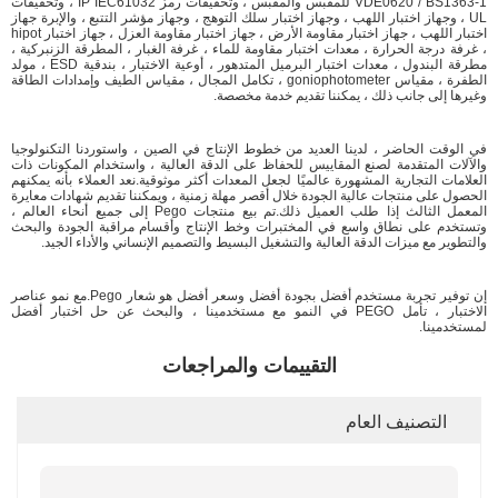
VDE0620 / BS1363-1 للمقبس والمقبس ، وتحقيقات رمز IP IEC61032 ، وتحقيقات
UL ، وجهاز اختبار اللهب ، وجهاز اختبار سلك التوهج ، وجهاز مؤشر التتبع ، والإبرة جهاز
اختبار اللهب ، جهاز اختبار مقاومة الأرض ، جهاز اختبار مقاومة العزل ، جهاز اختبار hipot
، غرفة درجة الحرارة ، معدات اختبار مقاومة للماء ، غرفة الغبار ، المطرقة الزنبركية ،
مطرقة البندول ، معدات اختبار البرميل المتدهور ، أوعية الاختبار ، بندقية ESD ، مولد
الطفرة ، مقياس goniophotometer ، تكامل المجال ، مقياس الطيف وإمدادات الطاقة
وغيرها إلى جانب ذلك ، يمكننا تقديم خدمة مخصصة.
في الوقت الحاضر ، لدينا العديد من خطوط الإنتاج في الصين ، واستوردنا التكنولوجيا
والآلات المتقدمة لصنع المقاييس للحفاظ على الدقة العالية ، واستخدام المكونات ذات
العلامات التجارية المشهورة عالميًا لجعل المعدات أكثر موثوقية.نعد العملاء بأنه يمكنهم
الحصول على منتجات عالية الجودة خلال أقصر مهلة زمنية ، ويمكننا تقديم شهادات معايرة
المعمل الثالث إذا طلب العميل ذلك.تم بيع منتجات Pego إلى جميع أنحاء العالم ،
وتستخدم على نطاق واسع في المختبرات وخط الإنتاج وأقسام مراقبة الجودة والبحث
والتطوير مع ميزات الدقة العالية والتشغيل البسيط والتصميم الإنساني والأداء الجيد.
إن توفير تجربة مستخدم أفضل بجودة أفضل وسعر أفضل هو شعار Pego.مع نمو عناصر
الاختبار ، تأمل PEGO في النمو مع مستخدمينا ، والبحث عن حل اختبار أفضل
لمستخدمينا.
التقييمات والمراجعات
التصنيف العام