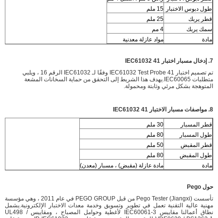
طول دبوس الاختبار
15 ملم
قطر يربك
25 ملم
سمك يربك
4 مم
مادة
مواد عازلة معدنية
7. إدخال مسبار اختبار IEC61032 41
تم تصميم اختبار IEC61032 Test Probe 41 وفقًا لـ IEC61032 الرقم 16 ، ويلبي
متطلبات IEC60065.يهدف هذا الشريط إلى التحقق من حماية السخانات المشعة
المتوهجة بشكل مرئي وثابتة ومحمولة.
8. مواصفات مسبار الاختبار IEC61032 41
قطر المسبار
30 ملم
طول المسبار
80 ملم
قطر المقبض
50 ملم
طول المقبض
80 ملم
مادة
مادة عازلة (مقبض) ، مسبار (معدن)
حول Pego
تأسست Pego Tester (Jiangxi) من قبل PEGO GROUP في عام 2011 ، وهي مؤسسة
مهنية عالية التقنية تعمل في تطوير وتسويق وخدمة معدات الاختبار الإلكترونية.يشمل
نطاق أعمالنا مقاييس IEC60061-3 لأغطية وحوامل المصباح ، ومقاييس UL498 /