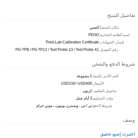
تفاصيل المنتج
مكان المنشأ:
الصين
اسم العلامة التجارية:
PEGO
إصدار الشهادات:
Third-Lab Calibration Certificate
رقم الموديل:
PG-TPB / PG-TP12 / Test Probe 13 / Test Probe 41
شروط الدفع والشحن
الحد الأدنى لكمية:
1 مجموعة
الأسعار:
USD150~USD400
تفاصيل التغليف:
كرتون
وقت التسليم:
3 أيام عمل
شروط الدفع:
تي / تي ، ويسترن يونيون ، موني جرام
وصف
اختبرت إصبع تحقيق