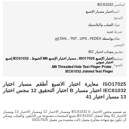
اساسي:
IEC61032
اسم
اختبار مسبار الإصبع
المنتج:
مواد:
الصلب والبلاستيك
شرط:
جديد
نظام
بواسطة DHL ، TNT ، UPS ، FEDEX إلخ.
الشحن:
تطبيق:
معدات اختبار IEC
اختبار الإصبع ISO17025 ، مسبار اختبار الإصبع M6 الخيوط ، IEC61032 إصبع
تسليط
اختبار صوتي
الضوء:
M6 Threaded Hole Test Finger Probe
,
,
IEC61032 Jointed Test Finger
ISO17025 معايرة اختبار الاصبع أطقم مسبار اختبار
IEC61032 اختبار مسبار B اختبار التحقيق 12 مجس اختبار
13 مسبار اختبار 41
تم تصميم مجس الاختبار IEC61032 b ومسبار الاختبار 12 ومسبار الاختبار 13 ومسبار
الاختبار 41 وفقًا لمعيار IEC61032.جميع المجسات مصنوعة من النايلون والصلب ويمكن
أن تكون مع شهادة معايرة معمل ثالث معتمدة من معمل ISO17025.