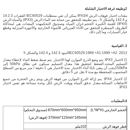
2وظيفة غرفة الاختبار الشاملة
معدات اختبار فوهات الرش IPX3/4 يمكن أن تفي بمتطلبات IEC60529 الفقرات 14.2.3
و 142.4 والشكل 5 ، يتم تطبيقه للتحقق من حماية ضد الماء الرش (IPX3) والمياه الرش
(IPX4) للعينة الكبيرة الحجم.خزان المياه وصندوق التحكمهذه المعدات هي لمحاكاة
الظروف الممطرة للتحقق من الأداء الفيزيائي للأضواء الخارجية والأجهزة المنزلية وقطع
غيار السيارات وما إلى ذلك.
3. القياسية
IEC60529:1989 +A1:1999 +A2: 2013
البنود 142.3 و 142.4 والشكل 5
1) لاختبار IPX3: يتم وضع الدرع الموازن لهذا الاختبار. يتم ضبط ضغط الماء لإعطاء معدل
التسليم المحدد.الضغط لتحقيق هذا معدل التسليم سيكون في نطاق 50kPa إلى
150kPaيجب أن يبقى ثابتًا أثناء الاختبار. مدة الاختبار هي 1 دقيقة / متر مربع من السطح
المحسوب للمحفظة مع مدة لا تقل عن 5 دقائق.
2) لاختبار IPX4: يتم إزالة الدرع الموازن من فوهة الرش ويتم رش الحجرة من جميع
الاتجاهات الممكنة.معدل تدفق المياه ووقت الرش لكل وحدة مساحة هو نفس اختبار
IPX3.
4.المعلمات
الحجم الخارجي (L*W*H)
870mm*600mm*950mm (صندوق التحكم)
370mm*115mm*165mm (فوهة الرش)
قطر فوهة الرش
102ملم