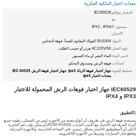
معدات اختبار الملكية الفكرية
المعيار يتوافق
IEC60529
مع:
مستوى IP
IPX3 ، IPX4
الاختبار:
المواد:
SUS304 الفولاذ المقاوم للصدأ، فوهة النحاس
قوة العمل:
AC220V/50 هرتز أو حسب الطلب
اختبر الماء:
الماء النقي أو ماء الصنبور
إعدادات:
فوهة الرش وصندوق التحكم
جهاز اختبار فوهة الرذاذ ipx3
جهاز اختبار فوهة الرش IEC 60529
تسليط الضوء:
,
,
معدات اختبار ipx4
IEC60529 جهاز اختبار فوهات الرش المحمولة للاختبار
IPX3 و IPX4
1التطبيق
يستخدم فوهة الرش في ظروف أن أنواع معينة من الأجهزة ليس من الممكن رطوبة جميع
أجزاء الغرفة قيد الاختبار مع أنابيب التذبذب (R200-R1600).أو يمكن نقل دعم الحجرة
لأعلى أو لأسفليطبق الاختبار بشكل رئيسي على الإضاءة الخارجية، والأجهزة المنزلية،
وقطع غيار السيارات وغيرها من الأجهزة الإلكترونية.