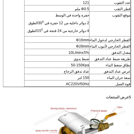
عدد الثقوب
121
قطر الثقب
Φ0.5 ملم
موقع الثقوب
حفرة واحدة في الوسط
0
2 دوائر داخلية من 12 حفرة في 30
الطوق
0
4 دوائر خارجية من 24 فتحة في 15
الطوق
القطر الخارجي لدخول الماء
Φ16mm
القطر الخارجي لأنبوب الماء
Φ28mm
معدل التدفق
10L/min±5%
طريقة ضبط عداد التدفق
ضبط يدوي
نطاق ضغط الماء
50-150Kpa
عرض عداد التدفق
عداد تدفق الزجاج
سعة خزان الماء
150 لتر
قوة العمل
AC220V/50Hz
5عرض المنتجات