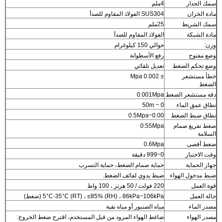
سمك الجدار
4ملم
مادة الخزان
SUS304 الفولاذ المقاوم للصدأ
سمك الشريط
25ملم
مادة الشبكة
الفولاذ المقاوم للصدأ
وزن:
حوالي 150 كيلوغرام
وضع مفتوح
رفع الأسطوانة
وضع تحكم الضغط
تعديل تلقائي
خطأ مستشعر
± 0.002 Mpa
الضغط
دقة مستشعر الضغط
0.001Mpa
نطاق عمق الماء
0 ~ 50m
نطاق ضبط الضغط
0.00~0.5Mpa
ضغط تفريغ صمام
0.55Mpa
السلامة
ضغط أقصى
0.6Mpa
وقت الاختبار
0~999 دقيقة
جهاز الحماية
حماية صمام الضغط، حماية التسرب
ضبط مدخول الهواء
ضبط يدوي لفائف الضغط.
قوة العمل
220 فولت / 50 هرتز ، 100 واط
حالة العمل
5°C-35°C (RT) ، ≤85% (RH) ، 86kPa~106kPa (ضغط)
مصدر الماء
مياه الصنبور أو مياه نقية
مصدر الهواء
ضاغط الهواء المزود من قبل المستخدم، اقترح ضغط الخروج: