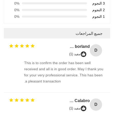
3 النجوم
0%
2 النجوم
0%
1 النجوم
0%
جميع المراجعات
David borland
D
مفيد (1)
This is to confirm the order has been well
received and all is in good order. May I thank you
for your very professional service. This has been
a pleasant transaction.
David Calabro
D
مفيد (1)