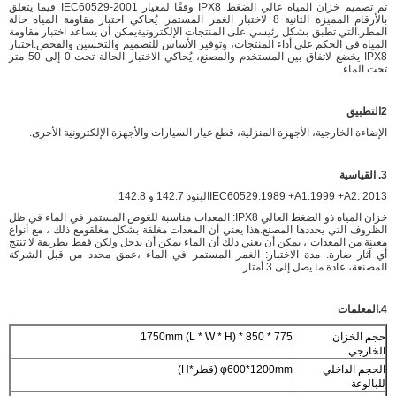
تم تصميم خزان المياه عالي الضغط IPX8 وفقًا لمعيار IEC60529-2001 فيما يتعلق
بالأرقام المميزة الثانية 8 لاختبار الغمر المستمر. يُحاكي اختبار مقاومة المياه حالة
المطر.التي تطبق بشكل رئيسي على المنتجات الإلكترونيةيمكن أن يساعد اختبار مقاومة
المياه في الحكم على أداء المنتجات، وتوفير الأساس للتصميم والتحسين والفحص.اختبار
IPX8 يخضع لاتفاق بين المستخدم والمصنع، يُحاكي الاختبار الحالة تحت 0 إلى 50 متر
تحت الماء.
2التطبيق
الإضاءة الخارجية، الأجهزة المنزلية، قطع غيار السيارات والأجهزة الإلكترونية الأخرى.
3. القياسية
IEC60529:1989 +A1:1999 +A2: 2013
البنود 142.7 و 142.8
خزان المياه ذو الضغط العالي IPX8: المعدات مناسبة للغوص المستمر في الماء في ظل
الظروف التي يحددها المصنع.هذا يعني أن المعدات مغلقة بشكل مغلقومع ذلك ، مع أنواع
معينة من المعدات ، يمكن أن يعني ذلك أن الماء يمكن أن يدخل ولكن فقط بطريقة لا تنتج
أي آثار ضارة. مدة الاختبار: الغمر المستمر في الماء ،عمق محدد من قبل الشركة
المصنعة، عادة ما يصل إلى 3 أمتار.
4.المعلمات
حجم الخزان
775 * 850 * 1750mm (L * W * H)
الخارجي
الحجم الداخلي
φ600*1200mm (قطر*H)
للبالوعة