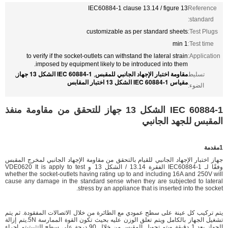
IEC60884-1 clause 13.14 / figure 13
Reference
standard:
customizable as per standard sheets
Test Plugs:
1 min
Test time:
to verify if the socket-outlets can withstand the lateral strain
Application:
imposed by equipment likely to be introduced into them.
مقاومة اختبار الإجهاد الجانبي للمقبس
IEC 60884-1 الشكل 13 جهاز
تسليط
,
,
مقياس IEC 60884-1 الشكل 13 اختبار المقابس
الضوء:
IEC 60884-1 الشكل 13 جهاز للتحقق من مقاومة منفذ
المقبس للجهد الجانبي
1مقدمة
جهاز اختبار الإجهاد الجانبي للقيام بالتحقق من مقاومة الإجهاد الجانبي لمخرج المقبس
وفقًا لـ IEC60884-1 الفقرة 13.14 / الشكل 13 و VDE0620 It is apply to test
whether the socket-outlets having rating up to and including 16A and 250V will
cause any damage in the standard sense when they are subjected to lateral
stress by an appliance that is inserted into the socket.
يتم تركيب كل عينة على سطح عمودي مع الطائرة من خلال الاتصالات المفقودة. ثم يتم
تشغيل الجهاز بالكامل ويتم تعلق الوزن عليه بحيث تكون القوة الممارسة 5N.يتم إزالة
الجهاز بعد 1 دقيقة ويتم تحويل المقبس من خلال 90 درجة على سطح التثبيتيتم إجراء