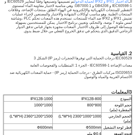
الـ
آلة اختبار IPX1 و IPX2 لحماية الدخول
تم تصميمها وتصنيعها وفقًا لمعايير IEC60529 و
IEC60598-1 و GB4208 و GB7000.1. وهي مناسبة لاختبار مقاومة الماء لمستوى
التقطير للمنتجات الكهربائية والإلكترونية في الهواء الطلق ،منتجات الإضاءة، وغلافات
المنتجات الطبية. وهو مناسب لوكالات الشهادة والاختبار والمصنعين لإجراء عمليات
تفتيش IPX1 و IPX2 ضد الماء للمنتجات. تستخدم هذه المعدات تحكم PLC ،وشاشة
لمس ملونة 7 بوصة، والتحكم، وتعيين برنامج الاختبار. يمكن للمستخدمين بسهولة
وببساطة الوصول إلى ظروف الاختبار. المعدات مجهزة بجهاز قياس تدفق الدوار
الزجاجي الدقيق،الذي يتحكم في تدفق الخروج الفعلي من خلال ضبط يدوي.
2. القياسية
IEC60529 درجات الحماية التي توفرها الحجرات (رمز IP) الشكل 3
معدات الإضاءة IEC60598-1 - الجزء 1: المتطلبات والفحوصات العامة
ISO20653 مركبات الطرق - درجات الحماية (رمز IP) - حماية المعدات الكهربائية ضد
الأجسام الغريبة والمياه والوصول
3المعلمات
النموذج
IPX12B-800
IPX12B-1000
حجم اللوحة
800*800
1000*1000
المقطرة (ملم)
الحجم الخارجي
1000*1000*2300 (L*W*H)
1500*1200*2360 (L*W*H)
(ملم)
قطر لوحة التشغيل
Φ500mm
Φ600mm
فتحة الفوهة
Φ0.4 ملم