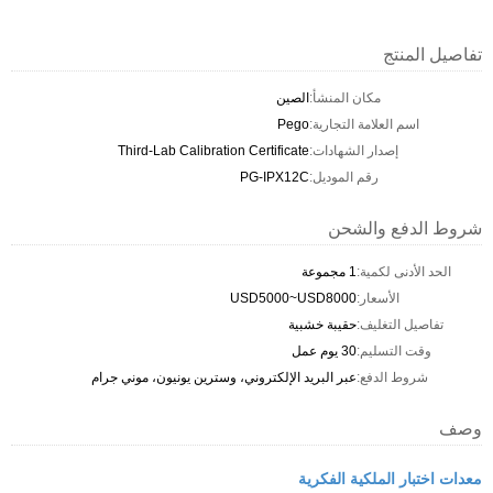
تفاصيل المنتج
مكان المنشأ:
الصين
اسم العلامة التجارية:
Pego
إصدار الشهادات:
Third-Lab Calibration Certificate
رقم الموديل:
PG-IPX12C
شروط الدفع والشحن
الحد الأدنى لكمية:
1 مجموعة
الأسعار:
USD5000~USD8000
تفاصيل التغليف:
حقيبة خشبية
وقت التسليم:
30 يوم عمل
شروط الدفع:
عبر البريد الإلكتروني، وسترين يونيون، موني جرام
وصف
معدات اختبار الملكية الفكرية