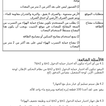
بوصة.
2) الصنبور ليس على بعد أكثر من 2 متر من المعدات
متطلبات الموقع
الأرض مستوية ، والصرف لا يعيق ، والتربة والجدران مقاومة للماء ،
ويتم تعيين الصرف الأرضي أو خندق الصرف
متطلبات مفتاح
1) يطلب من المستخدم تكوين مفتاح حماية الهواء من التسرب من
الطاقة
السعة المقابلة للمعدات في موقع التثبيت ،ويجب أن يكون هذا
المفتاح مستقلًا لاستخدام المعدات
2) يمنع استخدام مفاتيح السكين أو مصابيح الطاقة
3) مفتاح حماية التسرب الهواء ليس على بعد أكثر من 2 متر من
المعدات
4الأسئلة الشائعة:
4.1 من أي أجزاء تتكون آلة اختبار حماية الدخول ipx1 و ipx2?
البيغو: تتكون آلة اختبار حماية الدخول ipx1 و ipx2 من نظام التحكم، الإطار، لوحة
التقطير، الإبر، لوحة التشغيل، مقياس التدفق، إلخ.
4.2 هل سيتم تسليم أي عيار بديل مع الجهاز؟
بيقو: نعم، لقد أعدنا 100 قطعة إبرة إضافية ومرشح ماء واحد للآلة.
4.3 هل جهاز اختبار حماية الدخول ipx1 و ipx2 لديه وظيفة تجفيف الهواء؟