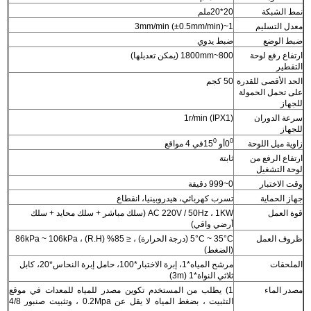
نمط الشبكة
20*20ملم
معدل التسليم
1~3mm/min (±0.5mm/min)
ضبط الوضع
ضبط يدوي
ارتفاع رفع لوحة
800~1800mm (يمكن تعديلها)
التقطير
الحد الأقصى للقدرة
50 كجم
على تحمل الحمولة
للجهاز
سرعة الدوران
1r/min (IPX1)
للجهاز
0
0
زاوية ميل اللوحة
0
أو 15
في 4 مواقع
ارتفاع الرفع من
ثابتة
لوحة التشغيل
وقت الاختبار
0~999 دقيقة
جهاز الحماية
تسرب كهربائي، هيدروبينيا، انقطاع
قوة العمل
AC 220V / 50Hz ، 1KW (سلك مباشر + سلك محايد + سلك
أرضي واقي)
ظروف العمل
5°C ~ 35°C (درجة الحرارة) ، ≤ 85% (R.H) ، 86kPa ~ 106kPa
(الضغط)
الملحقات
مرشح المياه*1، إبرة الاختبار*100، حامل إبرة النحاس*20، كابل
ثلاثي النواة*1 (3m)
مصدر الماء
1) يطلب من المستخدم تكوين مصدر للمياه للمعدات في موقع
التثبيت ، بضغط المياه لا يقل عن 0.2Mpa ، وتثبيت صنبور 4/8