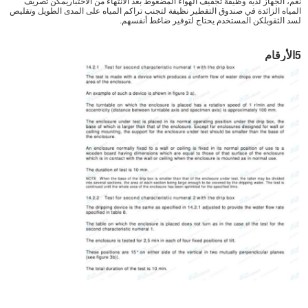
نعم، الجهاز لديه وظيفة تجفيف الهواء المضغوط بعد الانتهاء من الاختباريمكن تصريف
المياه الزائدة في صندوق التقطير نظيفة لتجنب تراكم المياه على المدى الطويل وتقليص
لسد الثقوبلكن المستخدم يحتاج لتوفير ضاغط أنفسهم.
5الأرقام