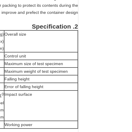
er packing to protect its contents during the
o improve and prefect the container design.
2. Specification
g)
Overall size
x)
m)
Control unit
Maximum size of test specimen
Maximum weight of test specimen
Falling height
Error of falling height
Impact surface
0
1
eel
mm
mm
Working power