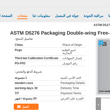
ا
مراقبة الجودة
جولة في المعمل
معلومات عنا
منتجات
الصفحة ا
ASTM D5276
ASTM D5276 Packaging Double-wing Free-F
تفاصيل المنتج:
China
Place of Origin:
اسم العلامة
Pego
التجارية:
إصدار الشهادات:
Third-lab Calibration Certificate
رقم الموديل:
PG-FFD
شروط الدفع والشحن:
الحد الأدنى لكمية:
1 مجموعة
wooden case
Packaging Details:
30 working days
Delivery Time:
T/T
Payment Terms:
القدرة على العرض:
20 مجموعة / شهر
اتصل