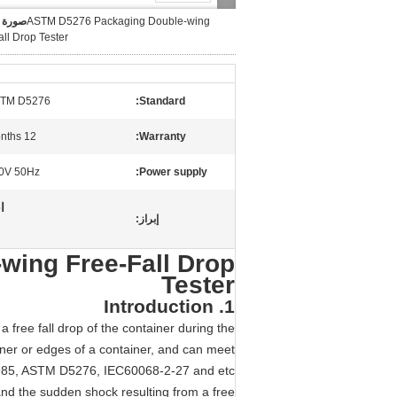
ASTM D5276 Packaging Double-wing
صورة ك
all Drop Tester
TM D5276
Standard:
12 Months
Warranty:
0V 50Hz
Power supply:
ا
إبراز:
ing Free-Fall Drop
Tester
1. Introduction
a free fall drop of the container during the
orner or edges of a container, and can meet
85, ASTM D5276, IEC60068-2-27 and etc..
stand the sudden shock resulting from a free