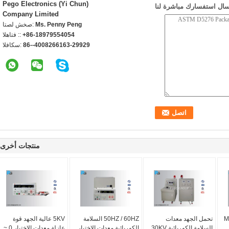
Pego Electronics (Yi Chun)
سال استفسارك مباشرة لنا
Company Limited
Ms. Penny Peng
اتصل شخص:
+86-18979554054
الهاتف ::
86--4008266163-29929
الفاكس:
منتجات أخرى
Me
تحمل الجهد معدات
50HZ / 60HZ السلامة
5KV عالية الجهد قوة
السلامة الكهربائية 30KV
الكهربائية معدات الاختبار
عازلة معدات الاختبار 0 ~