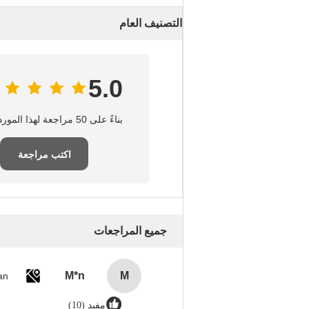
التصنيف العام
5.0
بناءً على 50 مراجعة لهذا المورد
اكتب مراجعة
جميع المراجعات
M*n
M
an
مفيد (10)