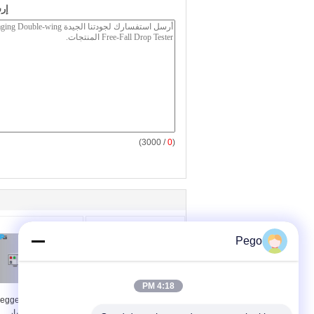
إر
/ 3000)
0
(
Pego
4:18 PM
معدات اختبار المقاومة
برمجة gger RK7122
الأرضية RK2678XM 32A
تحمل معدات الاختبار