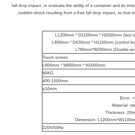
fall drop impact, or evaluate the ability of a container and its inn
sudden shock resulting from a free fall drop impact, so that t
L1200mm * D1100mm * H2050mm (test ri
L400mm * D430mm * H1150mm (control bo
L780mm*W280mm (Double-ar
Touch screen
L800mm * W800mm * H1000mm
80KG
400-1500mm
±10mm
Error: <
Material: st
Thickness: 20
Dimension: L1200mm*W1100
220V/50Hz