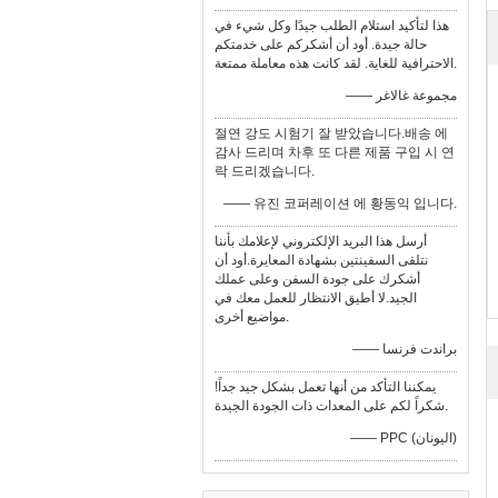
هذا لتأكيد استلام الطلب جيدًا وكل شيء في
حالة جيدة. أود أن أشكركم على خدمتكم
الاحترافية للغاية. لقد كانت هذه معاملة ممتعة.
—— مجموعة غالاغر
절연 강도 시험기 잘 받았습니다.배송 에
감사 드리며 차후 또 다른 제품 구입 시 연
락 드리겠습니다.
—— 유진 코퍼레이션 에 황동익 입니다.
أرسل هذا البريد الإلكتروني لإعلامك بأننا
نتلقى السفينتين بشهادة المعايرة.أود أن
أشكرك على جودة السفن وعلى عملك
الجيد.لا أطيق الانتظار للعمل معك في
مواضيع أخرى.
—— براندت فرنسا
يمكننا التأكد من أنها تعمل بشكل جيد جداً!
شكراً لكم على المعدات ذات الجودة الجيدة.
—— PPC (اليونان)