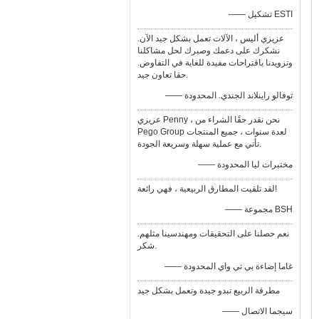
—— تشكيل ESTI
عزيزي أليس ، الآلات تعمل بشكل جيد الآن.
نشكرك على دعمك وصبرك لحل مشاكلنا
وتزويدنا باقتراحات مفيدة للغاية في التفاوض.
حقا تعاون جيد.
—— توفالو راينلاند الجندي. المحدودة
عزيزي Penny ، نحن نقدر حقًا الشراء من
Pego Group لعدة سنوات ، جميع المنتجات
تأتي مع عملية سهلة وسريعة الجودة.
—— مختبرات ليا المحدودة
لقد تلقيت المطارق الربيعية ، فهي رائعة!
—— مجموعة BSH
نعم حصلنا على التحقيقات ومهندسينا مثلهم.
شكر.
—— غاما إضاءة بي تي واي المحدودة
مطرقة الربيع تبدو جيدة وتعمل بشكل جيد
—— سيجما الاتصال