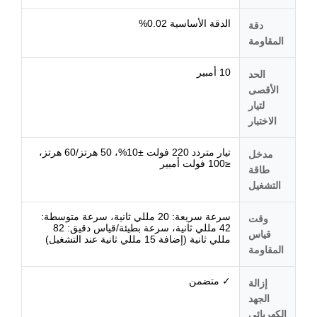
الدقة الأساسية 0.02%
دقة
المقاومة
10 أمبير
الحد
الأقصى
لتيار
الاختبار
تيار متردد 220 فولت ±10%، 50 هرتز/60 هرتز،
مدخل
≤100 فولت أمبير
طاقة
التشغيل
سرعة سريعة: 20 مللي ثانية، سرعة متوسطة:
وقت
42 مللي ثانية، سرعة بطيئة/قياس دقيق: 82
قياس
مللي ثانية (إضافة 15 مللي ثانية عند التشغيل)
المقاومة
✓ متضمن
إزالة
الجهد
الكهربائي