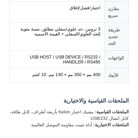
اجتياز/فشل/إغلاق
مقارن
سريع
3 تروس، حد علوي/سفلي مطلق، نسبة مئوية
طريقة
للحد العلوي/السفلي + القيمة الاسمية
تحديد
الحد
USB HOST / USB DEVICE / RS232 /
الواجهات
HANDLER / RS485
400 مم × 350 مم × 130 مم، 10 كجم
الأبعاد
الملحقات القياسية والاختيارية
الملحقات القياسية:
مشبك اختبار Kelvin بأربعة أطراف، كابل طاقة،
كابل اتصال USB/232
الملحقات الاختيارية:
أداة تثبيت مقاومة الموصل العالمية