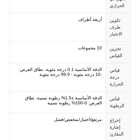
الحراري
أربعة أطراف
تكوين
طرف
الاختبار
10 مجموعات
تخزين
القياس
الدقة الأساسية 0.1 درجة مئوية، نطاق العرض:
قياس
-10 درجة مئوية - 99.9 درجة مئوية
درجة
الحرارة
الدقة الأساسية ±1.5% رطوبة نسبية، نطاق
قياس
العرض: 0-100% رطوبة نسبية
الرطوبة
مرتفع/اجتياز/منخفض/فشل
إخراج
إشارة
المقارن