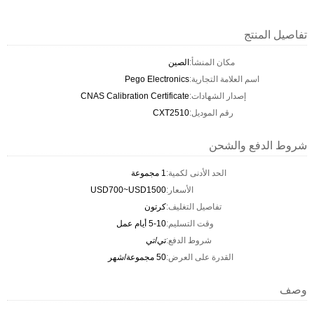
تفاصيل المنتج
مكان المنشأ:
الصين
اسم العلامة التجارية:
Pego Electronics
إصدار الشهادات:
CNAS Calibration Certificate
رقم الموديل:
CXT2510
شروط الدفع والشحن
الحد الأدنى لكمية:
1 مجموعة
الأسعار:
USD700~USD1500
تفاصيل التغليف:
كرتون
وقت التسليم:
5-10 أيام عمل
شروط الدفع:
تي/تي
القدرة على العرض:
50 مجموعة/شهر
وصف