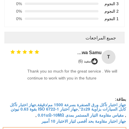
3 النجوم
0%
2 النجوم
0%
1 النجوم
0%
جميع المراجعات
Tafadzwa Samu
T
مفيد (6)
Thank you so much for the great service . We will
continue to work with you in the future
بطاقة:
جهاز اختبار تآكل ورق الصنفرة بسرعة 1500 مم/دقيقة,جهاز اختبار تآكل
كابل السيارات بزاوية 29±2°,جهاز اختبار ISO 6722-1 بقوة 0.63 نيوتن
مقياس مقاومة التيار المستمر بمدى 0.01uΩ-10MΩ
,
,
جهاز اختبار مقاومة بحد أقصى لتيار الاختبار 10 أمبير