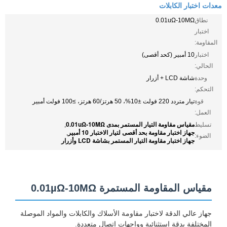
معدات اختبار الكابلات
نطاق
0.01uΩ-10MΩ
اختبار
المقاومة:
اختبار
10 أمبير (كحد أقصى)
الحالي:
وحدة
شاشة LCD + أزرار
التحكم:
قوة
تيار متردد 220 فولت ±10%، 50 هرتز/60 هرتز، ≥100 فولت أمبير
العمل:
مقياس مقاومة التيار المستمر بمدى 0.01uΩ-10MΩ
تسليط
,
جهاز اختبار مقاومة بحد أقصى لتيار الاختبار 10 أمبير
,
الضوء:
جهاز اختبار مقاومة التيار المستمر بشاشة LCD وأزرار
مقياس المقاومة المستمرة 0.01µΩ-10MΩ
جهاز عالي الدقة لاختبار مقاومة الأسلاك والكابلات والمواد الموصلة
المختلفة بدقة استثنائية وواجهات اتصال متعددة.