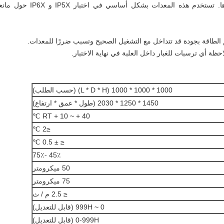
IEC60529 (رمز IP) ، GB7001-1986 وغيرها. تستخدم هذه المعدات بشكل أساسي في اختبار IP5X و 
1000 * 1000 * 1000 (L * D * H) (حسب الطلب)
1450 * 1250 * 2030 (طول * عمق * ارتفاع)
RT + 10 ~ + 40 ℃
≤2 ℃
≤ ± 0.5 ℃
45٪ -75٪
50 ميكرومتر
75 ميكرومتر
≤ 2.5 م / ث
0 ~ 999H (قابل للتعديل)
0-999H (قابل للتعديل)