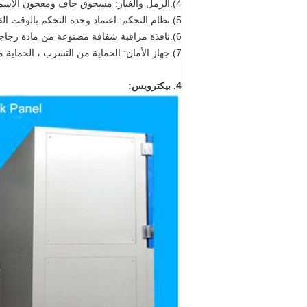
4).الرمل والغبار: مسحوق جاف ومعجون الأسمنت البورتلاندي وما إلى ذلك.
5).نظام التحكم: اعتماد وحدة التحكم بالوقت القابلة للبرمجة.
6).نافذة مراقبة شفافة مصنوعة من مادة زجاجية مقواة ، وغرفة عمل مزودة بإضاءة LED
7).جهاز الأمان: الحماية من التسرب ، الحماية من الحرارة الزائدة
4. بيكترويس: