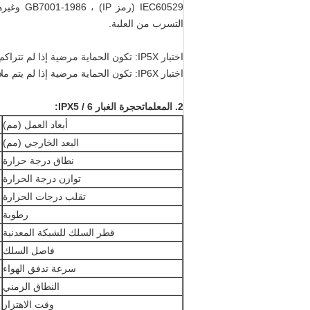
التسرب من العلبة.
اختبار IP5X: تكون الحماية مرضية إذا لم تتراكم الطاقة بجودة قد تتداخل مع التشغيل الصحيح وتسبب ضررًا للمعدات.
اختبار IP6X: تكون الحماية مرضية إذا لم يتم ملاحظة أي ترسبات للغبار داخل العلبة في نهاية الاختبار.
2. المعلمات
حجرة الغبار IPX5 / 6:
أبعاد العمل (مم)
البعد الخارجي (مم)
نطاق درجة حرارة
توازن درجة الحرارة
تقلب درجات الحرارة
رطوبة
قطر السلك للشبكة المعدنية
فاصل السلك
سرعة تدفق الهواء
النطاق الزمني
وقت الاهتزاز