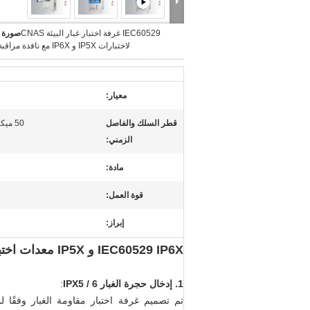
IEC60529 غرفة اختبار غبار البيئة CNAS
صورة ك
لاختبارات IP5X و IP6X مع نافذة مراقبة شفافة
معيار:
قطر السلك والفاصل
50 ميكرومتر / 75 ميكرومتر
الزمني:
مادة:
قوة العمل:
إبراز:
IEC60529 IP6X و IP5X معدات اختبار بيئة غرفة الغبار مع شهادة CNAS
1. إدخال حجرة الغبار IPX5 / 6
: