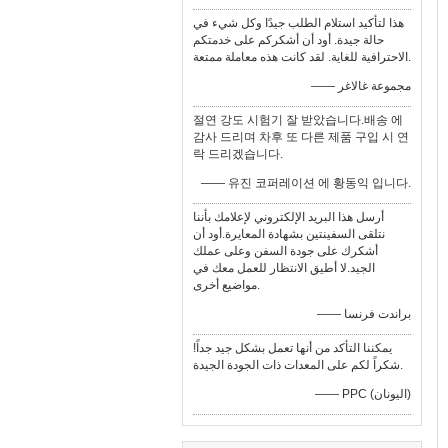
هذا لتأكيد استلام الطلب جيدًا وكل شيء في
حالة جيدة. أود أن أشكركم على خدمتكم
الاحترافية للغاية. لقد كانت هذه معاملة ممتعة.
—— مجموعة غالاغر
절연 강도 시험기 잘 받았습니다.배송 에
감사 드리며 차후 또 다른 제품 구입 시 연
락 드리겠습니다.
—— 유진 코퍼레이션 에 황동익 입니다.
أرسل هذا البريد الإلكتروني لإعلامك بأننا
نتلقى السفينتين بشهادة المعايرة.أود أن
أشكرك على جودة السفن وعلى عملك
الجيد.لا أطيق الانتظار للعمل معك في
مواضيع أخرى.
—— براندت فرنسا
يمكننا التأكد من أنها تعمل بشكل جيد جداً!
شكراً لكم على المعدات ذات الجودة الجيدة.
—— PPC (اليونان)