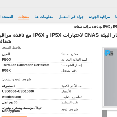
ا
مراقبة الجودة
جولة في المعمل
معلومات عنا
منتجات
الصفحة ا
IEC60529 غرفة اختبار غبار البيئة CNAS لاختبارات IP5X و IP6X مع نافذة م
شفاف
تفاصيل المنتج:
مكان المنشأ:
الصين
اسم العلامة التجارية:
PEGO
إصدار الشهادات:
Third-Lab Calibration Certificate
رقم الموديل:
IP56X
شروط الدفع والشحن:
الحد الأدنى لكمية:
1 مجموعة
الأسعار:
USD6000~USD10000
تفاصيل التغليف:
woodencase
وقت التسليم:
30 يوم عمل
تي/T، مؤسسة ويسترن يونيون،
شروط الدفع:
Moneygram