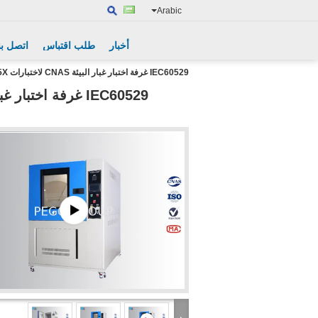
Arabic
أخبار
طلب اقتباس
اتصل بن
IEC60529 غرفة اختبار غبار البيئة CNAS لاختبارات IP5X و IP6X مع نافذة مراقبة شفافة