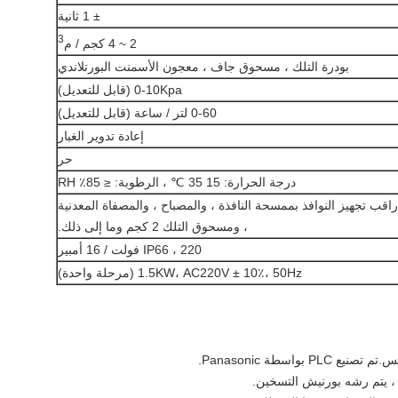
± 1 ثانية
3
2 ~ 4 كجم / م
بودرة التلك ، مسحوق جاف ، معجون الأسمنت البورتلاندي
0-10Kpa (قابل للتعديل)
0-60 لتر / ساعة (قابل للتعديل)
إعادة تدوير الغبار
حر
درجة الحرارة: 15 35 ℃ ، الرطوبة: ≤ 85٪ RH
راقب تجهيز النوافذ بممسحة النافذة ، والمصباح ، والمصفاة المعدنية
، ومسحوق التلك 2 كجم وما إلى ذلك.
IP66 ، 220 فولت / 16 أمبير
1.5KW، AC220V ± 10٪، 50Hz (مرحلة واحدة)