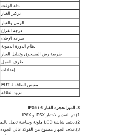
دقة الوقت
تركيز الغبار
الرمل والغبار
درجة الفراغ
سرعة الإخلاء
نظام الدورة الدموية
طريقة رش المسحوق وتقليل الغبار
ظرف العمل
إعدادات
مقبس الطاقة لـ EUT
مزود الطاقة
3. الميزات
حجرة الغبار IPX5 / 6
1).تم التقديم لاختبار IP5X و IP6X
2).يعتمد شاشة LCD ملونة وشاشة تعمل باللمس.تم تصنيع PLC بواسطة Panasonic.
3).غلاف الجهاز مصنوع من الفولاذ عالي الجودة ، يتم رشه بورنيش التسخين.