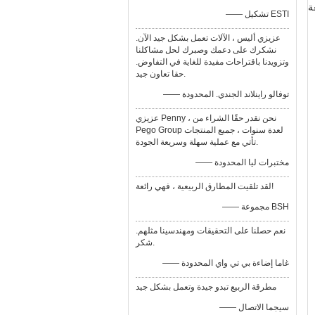
IP6X حول مانعة
—— تشكيل ESTI
عزيزي أليس ، الآلات تعمل بشكل جيد الآن.
نشكرك على دعمك وصبرك لحل مشاكلنا
وتزويدنا باقتراحات مفيدة للغاية في التفاوض.
حقا تعاون جيد.
—— توفالو راينلاند الجندي. المحدودة
عزيزي Penny ، نحن نقدر حقًا الشراء من
Pego Group لعدة سنوات ، جميع المنتجات
تأتي مع عملية سهلة وسريعة الجودة.
—— مختبرات ليا المحدودة
لقد تلقيت المطارق الربيعية ، فهي رائعة!
—— مجموعة BSH
نعم حصلنا على التحقيقات ومهندسينا مثلهم.
شكر.
—— غاما إضاءة بي تي واي المحدودة
مطرقة الربيع تبدو جيدة وتعمل بشكل جيد
—— سيجما الاتصال