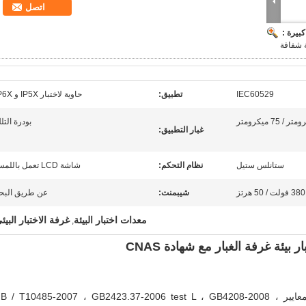
اتصل
بيرة :
IEC60529
تطبيق:
حاوية لاختبار IP5X و IP6X
بودرة التل
غبار التطبيق:
ستانلس ستيل
نظام التحكم:
شاشة LCD تعمل باللمس
380 فولت / 50 هرتز
شيبمنت:
عن طريق البح
معدات اختبار البيئة
غرفة الاختبار البيئ
,
تم تصميم غرفة اختبار مقاومة الغبار وفقًا لمعايير GB / T10485-2007 ، GB2423.37-2006 test L ، GB4208-2008