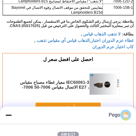
7006-12D-2
"لا تذهب" / مقياس الاحتفاظ لمصابيح Lampholders B15
7006-15B-1
مقاييس للتحقق من موقف الاتصال وقوة الاتصال في Bayonet
Lampholders B15d
ملاحظة: يرجى إرسال رقم الشكوى الخاص بنا في الاستفسار ، يمكن لجميع الطموحات
أن تمر بمعايرة المختبر الثالث والحصول على الترخيص من قبل CNAS (IS017025).
لا تذهب الذهاب قياس
بطاقة:
,
غطاء عزم الدوران اختبار,الذهاب قياس أي مقياس تذهب
,
كاب اختبار عزم الدوران
احصل على افضل سعر ل
IEC60061-3 معيار غطاء مصباح مقياس
، E27 الاتصال مقياس 7006-50 7006-
51A
استمر
Pego
مصباح سقف المقياس
أكثر
6:17 AM