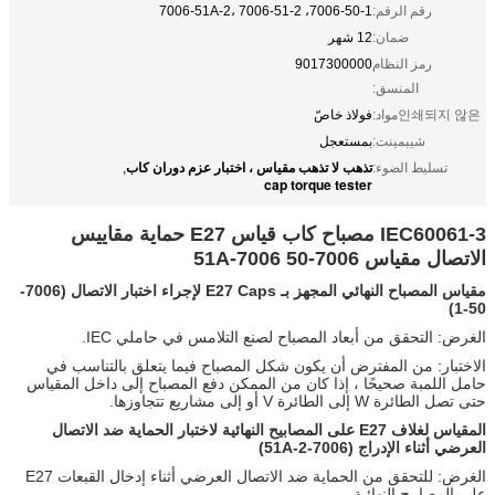
رقم الرقم:
7006-50-1، 7006-51A-2، 7006-51-2
ضمان:
12 شهر
رمز النظام
9017300000
المنسق:
인쇄되지 않은مواد:
فولاذ خاصّ
شيبمينت:
بمستعجل
تذهب لا تذهب مقياس ، اختبار عزم دوران كاب
تسليط الضوء:
,
cap torque tester
IEC60061-3 مصباح كاب قياس E27 حماية مقاييس
الاتصال مقياس 7006-50 7006-51A
مقياس المصباح النهائي المجهز بـ E27 Caps لإجراء اختبار الاتصال
(7006-
50-1)
الغرض: التحقق من أبعاد المصباح لصنع التلامس في حاملي IEC.
الاختبار: من المفترض أن يكون شكل المصباح فيما يتعلق بالتناسب في
حامل اللمبة صحيحًا ، إذا كان من الممكن دفع المصباح إلى داخل المقياس
حتى تصل الطائرة W إلى الطائرة V أو إلى مشاريع تتجاوزها.
المقياس لغلاف E27 على المصابيح النهائية لاختبار الحماية ضد الاتصال
العرضي أثناء الإدراج (7006-51A-2)
الغرض: للتحقق من الحماية ضد الاتصال العرضي أثناء إدخال القبعات E27
على المصابيح النهائية.