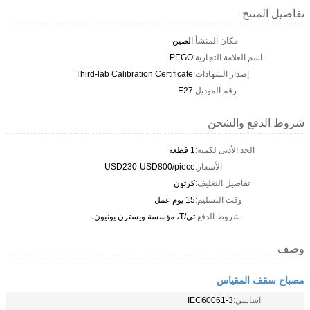
تفاصيل المنتج
مكان المنشأ:
الصين
اسم العلامة التجارية:
PEGO
إصدار الشهادات:
Third-lab Calibration Certificate
رقم الموديل:
E27
شروط الدفع والشحن
الحد الأدنى لكمية:
1 قطعة
الأسعار:
USD230-USD800/piece
تفاصيل التغليف:
كرتون
وقت التسليم:
15 يوم عمل
شروط الدفع:
تي/T، مؤسسة ويسترن يونيون،
وصف
مصباح سقف المقياس
اساسي:
IEC60061-3