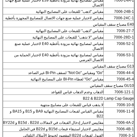
7006-24A-1
مقياس لمصابيح نهائية مزودة بأغطية E39 لاختبار عملية صنع جهات
الاتصال
7006-24B-1
مقياس "اذهب" للقبعات على المصابيح النهائية
7006-24C-1
مقياس لاختبار عملية صنع جهات الاتصال للمصابيح المجهزة بأغطية
E40 مصباح سقف المقياس
7006-27-7
مقياس "اذهب" للقبعات على المصابيح النهائية
7006-28D-1
مقياس "لا تذهب" للقبعات على المصابيح النهائية
7006-52-1
مقياس لمصابيح نهائية مزودة بأغطية E40 لاختبار عملية صنع
الاتصال
7006-53-1
مقياس لمصابيح نهائية مزودة بأغطية E40 لاختبار الحماية من
الاتصال العرضي
G13 مصباح سقف المقياس
7006-44-4
"Go" ومقياس "Not Go" لسقف Bi-Pin غير الصاعد
7006-45-4
مقياس "Go" لغطاء BI-Pin على المصابيح النهائية
GU10 مصباح سقف المقياس
7006-121-1
الذهاب وعدم الذهاب قياس للقواعد
B22 & B22D Lamp Cap Gauge
7006-10-8
لا يذهب قياس للقبعات على مصابيح منتهية
7006-11-8
مقياس القياس لقبعات المصابيح النهائية BA9 و B15 و BA15 و
B22
7006-4A-2
مقاييس لاختبار إدخال القبعات في لامفالات B15d ، B22d و BY22d
7006-4B-1
مقاييس لاختبار استبقاء قبعات B15d و B22d في الحامل
7006-3-1
القبول لقبعات B22d المقصود لخيوط الأسلاك التلقائي