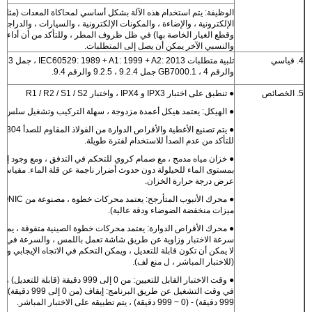
الوظيفة: يتم استخدام هذه الآلة بشكل أساسي لمحاكاة المعدات (مثل 
الإلكترونية ، والإضاءة ، والمكونات الإلكترونية ، والسيارات ، والدراجات 
وقطع الغيار الخاصة بها) في ظل ظروف المطر ، وللتأكد من أن أداءها 
والنسبي الآخر يمكن أن يصل إلى المتطلبات.
4. قياسي
والرقم 4 ، GB7000.1 جمل 9.2.4 ، 9.2.5 والرقم 9.4.
5. الخصائص
● تنطبق على اختبار IPX3 و IPX4 ، واختبار R1 / R2 / S1 / S2
● الهيكل: يعتمد هيكل أعمدة مزدوجة ، سهلة التركيب وتشغيل سلس.
للتأكد من عدم الصدأ للاستخدام لفترة طويلة.
● خزان مياه مدمج ، مع صمام كروي للتحكم في التدفق ، ومع وجود إن
بمستوى الماء للحيلولة دون حدوث أضرار ناجمة عن قلة الماء. مقياس ا
عرض درجة حرارة الخزان.
ميزات منخفضة الضوضاء ودقة عالية).
● محرك الأقراص الدوارة: يعتمد محركات خطوة الصينية متفوقة ، يمكن
سرعة الاختبار وزاوية عن طريق شاشة تعمل باللمس ، والسرعة في نط
لا يمكن أن تكون قابلة للتعديل ، ويمكن التحكم في الاتجاه الإيجابي وا
(للاختبار المباشر ، ل منع لف).
● وقت الاختبار القابل للتعيين: من 0 إلى 999 دقيقة (قاب
999 دقيقة) - (0 ~ 999 دقيقة) ، يتم تطبيقه على الاختبار المباشر.