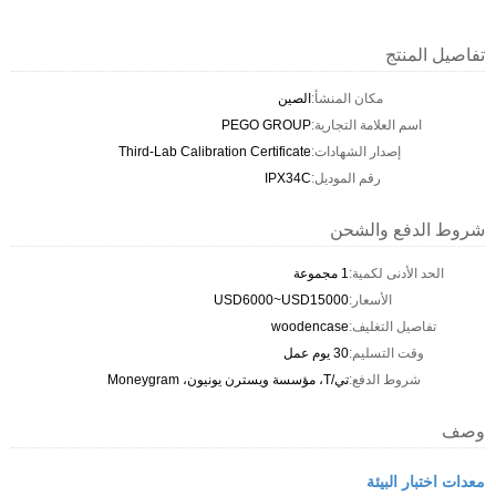
تفاصيل المنتج
مكان المنشأ:
الصين
اسم العلامة التجارية:
PEGO GROUP
إصدار الشهادات:
Third-Lab Calibration Certificate
رقم الموديل:
IPX34C
شروط الدفع والشحن
الحد الأدنى لكمية:
1 مجموعة
الأسعار:
USD6000~USD15000
تفاصيل التغليف:
woodencase
وقت التسليم:
30 يوم عمل
شروط الدفع:
تي/T، مؤسسة ويسترن يونيون، Moneygram
وصف
معدات اختبار البيئة