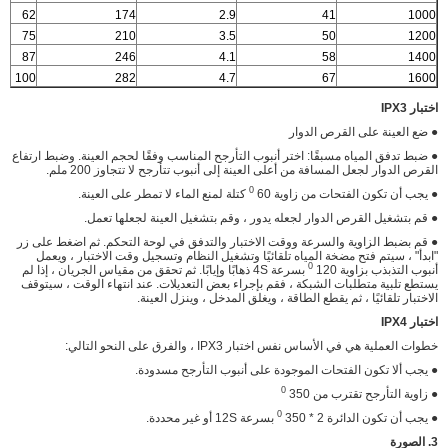
62
174
2.9
41
1000
75
210
3.5
50
1200
87
246
4.1
58
1400
100
282
4.7
67
1600
اختبار IPX3
● ضع العينة على القرص الدوار
● ضبط تدفق المياه مسبقًا: اختر أنبوب التأرجح المناسب وفقًا لحجم العينة. وضبط ارتفاع
القرص الدوار لجعل المسافة من أعلى العينة إلى أنبوب تتأرجح لا تتجاوز 200 ملم.
0
● يجب أن تكون الفتحات من زاوية 60
كتلة لمنع الماء لا تمطر على العينة.
● قم بتشغيل القرص الدوار لجعله يدور ، وقم بتشغيل العينة لجعلها تعمل.
● قم بضبط الزاوية والسرعة ووقت الاختبار والتدفق في لوحة التحكم. ثم اضغط على زر
"ابدأ" ، سيتم فتح مضخة المياه تلقائيًا وتشغيل النظام وتسجيل وقت الاختبار ، ويعمل
0
أنبوب التذبذب بزاوية 120
بسرعة 4S ذهابًا وإيابًا. ثم تحقق من مقياس الجريان ، إذا لم
يستطع تلبية متطلبات الشبكة ، فقم بإجراء بعض التعديلات. عند انتهاء الوقت ، سيتوقف
الاختبار تلقائيًا ، ثم يقطع الطاقة ، ويغلق المدخل ، وينزل العينة.
اختبار
IPX4
خطوات العملية هي في الأساس نفس اختبار IPX3 ، والفرق على النحو التالي:
● يجب ألا تكون الفتحات الموجودة على أنبوب التأرجح مسدودة.
0
● زاوية التأرجح تقترب من 350
0
● يجب أن تكون الدائرة 2 * 350
بسرعة 12S أو غير محددة.
3. الصورة