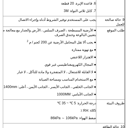
6. قاعدة الإبرة. 20 قطعة
7. كابل ثلاثي النواة: 3M
9. حالة صالحة
يجب على المستخدم توفير الشروط أدناه وإجراء الاتصال
للعمل
طلب الموقع
● الأرضية المسطحة ، الصرف السلس ، الأرض والجدار مع معالجة طارد 
بتعيين البالوعة وخندق الصرف
2
● يجب ألا تقل المحامل الأرضية عن 200 كجم / م
● مع تهوية ممتازة
● الاهتزاز اللاعنفي
● المجال الكهرومغناطيسي غير قوي
● لا القابلة للاشتعال ، لا المتفجرة ولا مادة للتآكل ، لا غبار
● مع الاستخدام المناسب ومساحة الصيانة
● الجانب الخلفي ، الجانب الأيسر ، الجانب الأيمن ، أعلى: 1400mm
● الجانب الأمامي: 1000MM
ظروف البيئة
درجة الحرارة: 5 ℃ ~ 35 ℃
RH: ≤85 ٪
ضغط الهواء: 86kPa ～ 106kPa
10. حالة الطاقة