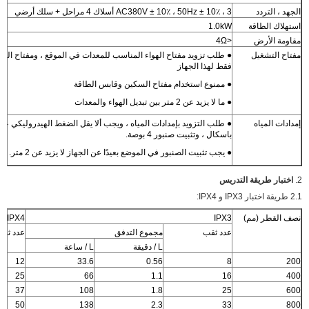
الجهد ، التردد
AC380V ± 10٪ ، 50Hz ± 10٪ ، 3 أسلاك 4 مراحل + سلك أرضي
استهلاك الطاقة
1.0kW
مقاومة الأرض
<4Ω
مفتاح التشغيل
● طلب تزويد مفتاح الهواء المناسب للمعدات في الموقع ، ومفتاح الهو
فقط لهذا الجهاز
● ممنوع استخدام مفتاح السكين وقابس الطاقة
● ما لا يزيد عن 2 متر بين تبديل الهواء والمعدات
إمدادات المياه
باسكال ، وتثبيت صنبور 4 بوصة.
● يجب تثبيت الصنبور في الموضع بعيدًا عن الجهاز لا يزيد عن 2 متر.
2.
اختبار طريقة التدريس
2.1 طريقة اختبار IPX3 و IPX4:
نصف القطر (مم)
IPX3
IPX4
عدد ثقب
مجموع التدفق
عدد ثق
L / دقيقة
L / ساعة
12
33.6
0.56
8
200
25
66
1.1
16
400
37
108
1.8
25
600
50
138
2.3
33
800