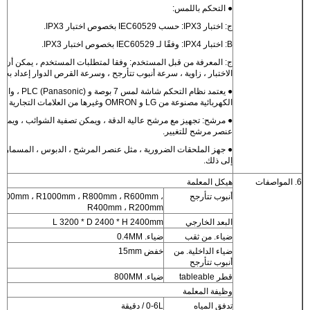
● التحكم باللمس:
ج: اختبار IPX3: حسب IEC60529 بخصوص اختبار IPX3.
B: اختبار IPX4: وفقًا لـ IEC60529 بخصوص اختبار IPX3.
ج: المعرفة من قبل المستخدم: وفقا لمتطلبات المستخدم ، يمكن أن 
الاختبار ، زاوية ، سرعة أنبوب تتأرجح ، وسرعة القرص الدوار إعداد بحري
● يعتمد نظام التحكم شاشة لمس 7 بوص
الكهربائية مصنوعة من LG و OMRON وغيرها من العلامات التجارية الشهيرة.
● مرشح: تجهيز مع مرشح عالية الدقة ، ويمكن تصفية الشوائب ، ويمكن
عنصر مرشح للتغيير.
● جهز الملحقات الضرورية ، مثل عنصر المرشح ، الدبوس ، المسمار 
إلى ذلك.
6. المواصفات
هيكل المعلمة
أنبوب تتأرجح
200mm ، R1000mm ، R800mm ، R600mm ،
R400mm ، R200mm
البعد الخارجي
L 3200 * D 2400 * H 2400mm
ضياء. من ثقب
ضياء. 0.4MM
ضياء الداخلية. من
خفض 15mm
أنبوب تتأرجح
قطر tableable
ضياء. 800MM
وظيفة المعلمة
تدفق المياه
0-6L / دقيقة