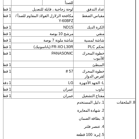
للصدأ
عداد التدفق
لوحة زجاجية ، قابلة للتعديل
1 قطعة
مقياس الضغط
مكافحة الزلازل الفولاذ المقاوم للصدأ /
1 قطعة
Y-60BFZ
الكرة الديك
ND15
1 قطعة
منقي
مرشح 10 بوصة
1 قطعة
شاشة لمسية
شاشة ملونة 7 بوصة
1 قطعة
تحكم PLC
FR-XO L30R (باناسونيك)
1 قطعة
خطوة المحرك
PANASONIC
1 قطعة
للأنبوب
المبطئ
1 قطعة
خطوة المحرك
57 #
1 قطعة
لقرص الدوار
L- الجهد الأجهزة
LG
1 دفعة
تناوب
عمران
1 قطعة
مفتاح التشغيل
عمران
1 قطعة
8. الملحقات
1. دليل المستخدم
2. شهادة المعايرة
3. بطاقة الضمان
4. عنصر فلتر
5. إبرة: 100 قطعة