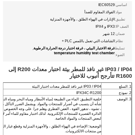
اساسي:
IEC60529
مواد:
الفولاذ المقاوم للصدأ
تطبيق:
الإنارات في الهواء الطلق ، والأجهزة المنزلية
الصف IP:
IPX3 و IPX4
ضمان:
12 شهر
نظام:
الشاشات التي تعمل باللمس PLC +
غرفة الاختبار البيئي ، غرفة اختبار درجة الحرارة الرطوبة
تسليط
,
temperature humidity test chamber
الضوء:
IP03 / IP04 غير نافذ للمطر بيئة اختبار معدات R200 إلى
R1600 تتأرجح أنبوب للاختيار
1. السلع
IP03 / IP04 غير نافذ للمطر معدات اختبار البيئة
2. نموذج
IPX34C-R1200
3. الوصف
خلفية التطبيق: الماء من الطبيعة (مياه الأمطار ومياه البحر ومياه النهر
شأنه أن يتسبب في أضرار للمنتجات والمواد. ويشمل الضرر التآكل ، يت
، تشوه ، تدهور القوة ، العفن الفطري وهلم جرا. على وجه الخصوص ،
الدائرة القصيرة للمنتجات الإلكترونية. لذلك اختبار مقاوم للماء أمر لا بد
لبعض المنتجات والمواد الخاصة.
الوضعية؛ الإضاءة في الهواء الطلق ، والأجهزة المنزلية وقطع غيار الس
من منتجات الالكترونيات.