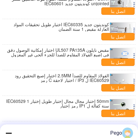
unjointed كونديتون جديد IEC60601
اتصل بنا
كونديتون جديد IEC60335 اختبار طويل تحقيقات المواد
العازلة مقبض 1 سنة الضمان
اتصل بنا
مقبض نايلون UL507 PA135A اختبار إمكانية الوصول دقق
في إصبع الفولاذ المقاوم للصدأ للجزء الحي غير المعزول
اتصل بنا
الفولاذ المقاوم للصدأ 2.5MM اختبار إصبع التحقيق رود
IEC60529 ل IP3 / اختبار لاحقة C رمز
اتصل بنا
50mm إختبار مجال مجال إختبار طويل إختبار IEC60529 1
سنة كفالة ل IP1 رمز إختبار
اتصل بنا
IP4 رمز إختبار إصبع تحقيق IEC60529 1.0mm إختبار
سلك مع يعاير تصديق
Pego