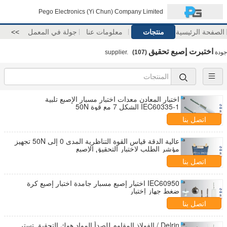
Pego Electronics (Yi Chun) Company Limited
الصفحة الرئيسية
منتجات
معلومات عنا
جولة في المعمل
>>
اختبرت إصبع تحقيق
جودة
supplier.
(107)
اختبار المعادن معدات اختبار مسبار الإصبع تلبية
IEC60335-1 الشكل 7 مع قوة 50N
اتصل بنا
عالية الدقة قياس القوة التناظرية المدى 0 إلى 50N تجهيز
مؤشر الطلب لاختبار التحقيق الإصبع
اتصل بنا
IEC60950 اختبار إصبع مسبار جامدة اختبار إصبع كرة
ضغط جهاز إختبار
اتصل بنا
Delrin / الفولاذ المقاوم للصدأ المواد هوك التحقيق تستر