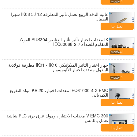
اتصل بنا
عالية الدقة الربيع تعمل تأثير المطرقة IK08 5J 12 شهرا
الضمان
اتصل بنا
IK معدات اختبار تأثير تأثير العناصر SUS304 الفولاذ
المقاوم للصدأ IEC60068-2-75
اتصل بنا
جهاز اختبار التأثير الميكانيكي IK01 - IK10 مطرقة فولاذية
البندول منضدة اختبار الألوميموم
اتصل بنا
IEC61000-4-2 EMC معدات اختبار، 20 KV مولد التفريغ
الكهربائي
اتصل بنا
300 V EMC معدات الاختبار ، ومولد عرق برق PLC شاشة
تعمل باللمس
اتصل بنا