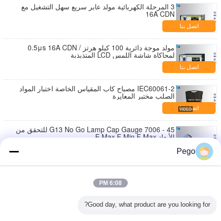
3 المرحلة الكهربائية مولد عابر سريع سهل التشغيل مع
16A CDN
اتصل بنا
مولد موجة دائرية 100 كيلو هرتز / 0.5μs 16A CDN
لمحاكاة شاشة اللمس LCD المتذبذبة
اتصل بنا
IEC60061-2 مصباح كاب المقياس الخاصة اختبار المواد
الصلب مختبر المعايرة
اتصل بنا
G13 No Go Lamp Cap Gauge 7006 - 45 للتحقق من
الأبعاد E Max F Min F Max
اتصل بنا
Pego
غير القابل للصدأ مصباح المصباح المقياس ، الذهاب وعدم
الذهاب قياس CANS المعتمدة
6:08 PM
اتصل بنا
Good day, what product are you looking for?
ارتفاع كثافة مصباح الذهاب لا يذهب دبوس قياس تنطبق
على اختبار القواعد 7006-121-1