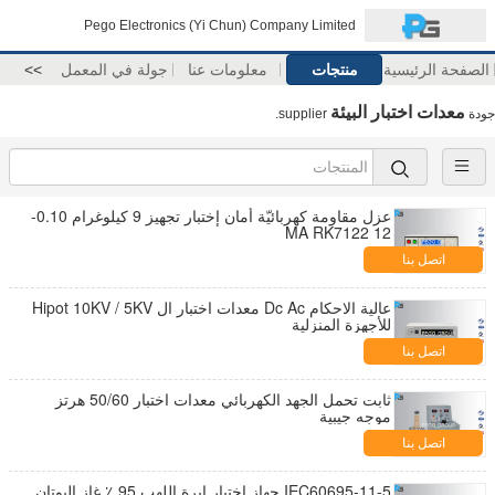
Pego Electronics (Yi Chun) Company Limited
الصفحة الرئيسية
منتجات
معلومات عنا
جولة في المعمل
>>
معدات اختبار البيئة
جودة
supplier.
عزل مقاومة كهربائيّة أمان إختبار تجهيز 9 كيلوغرام 0.10-
12 MA RK7122
اتصل بنا
عالية الاحكام Dc Ac معدات اختبار ال Hipot 10KV / 5KV
للأجهزة المنزلية
اتصل بنا
ثابت تحمل الجهد الكهربائي معدات اختبار 50/60 هرتز
موجه جيبية
اتصل بنا
IEC60695-11-5 جهاز اختبار إبرة اللهب 95 ٪ غاز البوتان