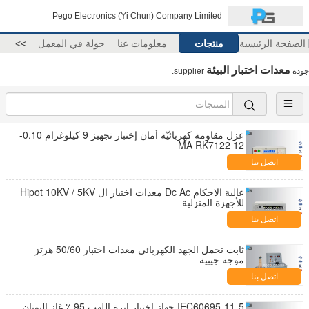
Pego Electronics (Yi Chun) Company Limited
الصفحة الرئيسية
منتجات
معلومات عنا
جولة في المعمل
>>
معدات اختبار البيئة
جودة
supplier.
عزل مقاومة كهربائيّة أمان إختبار تجهيز 9 كيلوغرام 0.10-
12 MA RK7122
اتصل بنا
عالية الاحكام Dc Ac معدات اختبار ال Hipot 10KV / 5KV
للأجهزة المنزلية
اتصل بنا
ثابت تحمل الجهد الكهربائي معدات اختبار 50/60 هرتز
موجه جيبية
اتصل بنا
IEC60695-11-5 جهاز اختبار إبرة اللهب 95 ٪ غاز البوتان