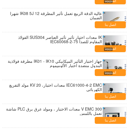
اتصل بنا
عالية الدقة الربيع تعمل تأثير المطرقة IK08 5J 12 شهرا
الضمان
اتصل بنا
IK معدات اختبار تأثير تأثير العناصر SUS304 الفولاذ
المقاوم للصدأ IEC60068-2-75
اتصل بنا
جهاز اختبار التأثير الميكانيكي IK01 - IK10 مطرقة فولاذية
البندول منضدة اختبار الألوميموم
اتصل بنا
IEC61000-4-2 EMC معدات اختبار، 20 KV مولد التفريغ
الكهربائي
اتصل بنا
300 V EMC معدات الاختبار ، ومولد عرق برق PLC شاشة
تعمل باللمس
اتصل بنا