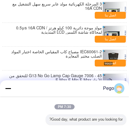
3 المرحلة الكهربائية مولد عابر سريع سهل التشغيل مع
16A CDN
اتصل بنا
مولد موجة دائرية 100 كيلو هرتز / 0.5μs 16A CDN
لمحاكاة شاشة اللمس LCD المتذبذبة
اتصل بنا
IEC60061-2 مصباح كاب المقياس الخاصة اختبار المواد
الصلب مختبر المعايرة
اتصل بنا
G13 No Go Lamp Cap Gauge 7006 - 45 للتحقق من
الأبعاد E Max F Min F Max
اتصل بنا
Pego
غير القابل للصدأ مصباح المصباح المقياس ، الذهاب وعدم
الذهاب قياس CANS المعتمدة
7:30 PM
اتصل بنا
Good day, what product are you looking for?
ارتفاع كثافة مصباح الذهاب لا يذهب دبوس قياس تنطبق
على اختبار القواعد 7006-121-1