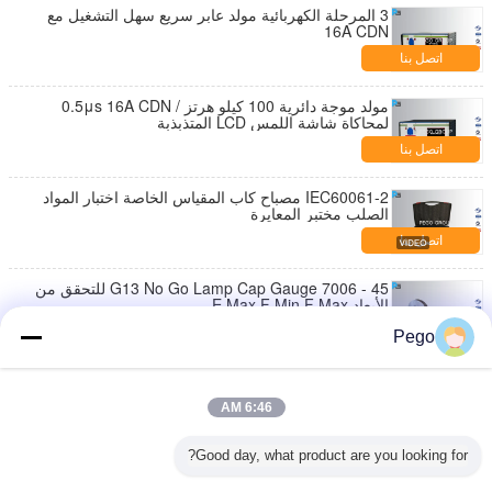
3 المرحلة الكهربائية مولد عابر سريع سهل التشغيل مع
16A CDN
اتصل بنا
مولد موجة دائرية 100 كيلو هرتز / 0.5μs 16A CDN
لمحاكاة شاشة اللمس LCD المتذبذبة
اتصل بنا
IEC60061-2 مصباح كاب المقياس الخاصة اختبار المواد
الصلب مختبر المعايرة
اتصل بنا
G13 No Go Lamp Cap Gauge 7006 - 45 للتحقق من
الأبعاد E Max F Min F Max
اتصل بنا
Pego
غير القابل للصدأ مصباح المصباح المقياس ، الذهاب وعدم
الذهاب قياس CANS المعتمدة
6:46 AM
اتصل بنا
Good day, what product are you looking for?
ارتفاع كثافة مصباح الذهاب لا يذهب دبوس قياس تنطبق
على اختبار القواعد 7006-121-1