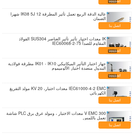
اتصل بنا
عالية الدقة الربيع تعمل تأثير المطرقة IK08 5J 12 شهرا
الضمان
اتصل بنا
IK معدات اختبار تأثير تأثير العناصر SUS304 الفولاذ
المقاوم للصدأ IEC60068-2-75
اتصل بنا
جهاز اختبار التأثير الميكانيكي IK01 - IK10 مطرقة فولاذية
البندول منضدة اختبار الألوميموم
اتصل بنا
IEC61000-4-2 EMC معدات اختبار، 20 KV مولد التفريغ
الكهربائي
اتصل بنا
300 V EMC معدات الاختبار ، ومولد عرق برق PLC شاشة
تعمل باللمس
اتصل بنا