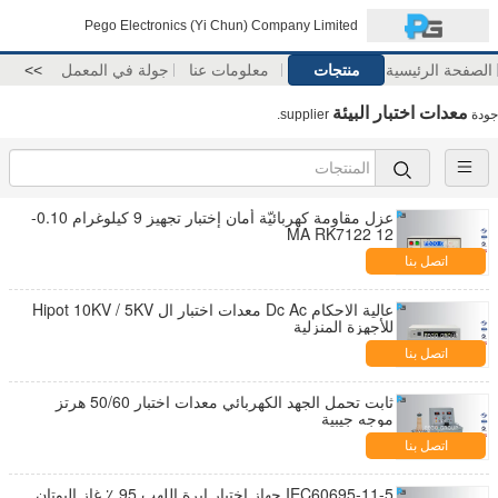
Pego Electronics (Yi Chun) Company Limited
الصفحة الرئيسية
منتجات
معلومات عنا
جولة في المعمل
>>
معدات اختبار البيئة
جودة
supplier.
عزل مقاومة كهربائيّة أمان إختبار تجهيز 9 كيلوغرام 0.10-
12 MA RK7122
اتصل بنا
عالية الاحكام Dc Ac معدات اختبار ال Hipot 10KV / 5KV
للأجهزة المنزلية
اتصل بنا
ثابت تحمل الجهد الكهربائي معدات اختبار 50/60 هرتز
موجه جيبية
اتصل بنا
IEC60695-11-5 جهاز اختبار إبرة اللهب 95 ٪ غاز البوتان