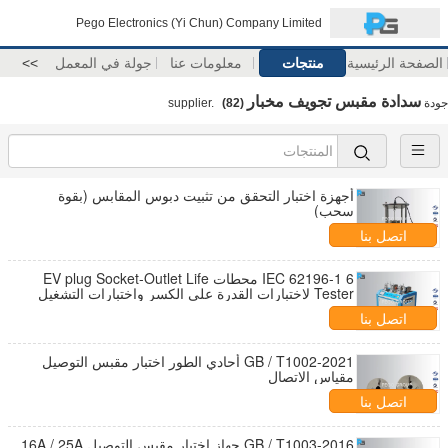
Pego Electronics (Yi Chun) Company Limited
الصفحة الرئيسية
منتجات
معلومات عنا
جولة في المعمل
>>
سدادة مقبس تجويف مخبار
جودة
supplier.
(82)
أجهزة اختبار التحقق من تثبيت دبوس المقابس (بقوة
سحب)
اتصل بنا
IEC 62196-1 6 محطات EV plug Socket-Outlet Life
Tester لاختبارات القدرة على الكسر واختبارات التشغيل
الطبيعي
اتصل بنا
GB / T1002-2021 أحادي الطور اختبار مقبس التوصيل
مقياس الاتصال
اتصل بنا
GB / T1003-2016 جهاز اختبار مقبس التوصيل 16A / 25A