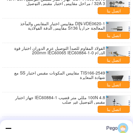
/ 32A 3 مراحل مقاييس اختبار مقبس التوصيل
اتصل بنا
DIN-VDE0620-1 مقاييس اختبار المقابس والمآخذ
المعالجة حرارياً S136 مقاييس الدقة الفولاذية
اتصل بنا
الفولاذ المقاوم للصدأ التوصيل عزم الدوران اختبار قوة
الذراع 0-200mm IEC60065 IEC60884-1
اتصل بنا
TIS166-2549 مقاييس المكونات مقبس اختبار SS مع
شهادة المعايرة
اتصل بنا
100N 4.8 مللي متر قضيب IEC60884-1 جهاز اختبار
مقبس التوصيل غير صلب
اتصل بنا
جهاز اختبار الاحتفاظ بالكابلات المرنة IEC60884 2.5A إلى
16A
Pego