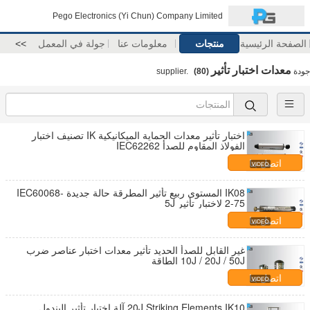
Pego Electronics (Yi Chun) Company Limited
الصفحة الرئيسية
منتجات
معلومات عنا
جولة في المعمل
>>
معدات اختبار تأثير
جودة
supplier.
(80)
اختبار تأثير معدات الحماية الميكانيكية IK تصنيف اختبار
الفولاذ المقاوم للصدأ IEC62262
اتصل بنا
IK08 المستوى ربيع تأثير المطرقة حالة جديدة IEC60068-
2-75 لاختبار تأثير 5J
اتصل بنا
غير القابل للصدأ الحديد تأثير معدات اختبار عناصر ضرب
10J / 20J / 50J الطاقة
اتصل بنا
20J Striking Elements IK10 آلة اختبار تأثير البندول