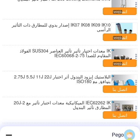
اتصل بنا
IK07 IK08 IK09 IK10 إصدار يدوي للمطارق ذات التأثير
الرأسي
اتصل بنا
IK معدات اختبار تأثير تأثير العناصر SUS304 الفولاذ
المقاوم للصدأ IEC60068-2-75
اتصل بنا
البلاستيك إيزود البندول أثر اختبار 2.75J 5.5J 11J 22J
يتوافق مع ISO180
اتصل بنا
IEC62262 IK الميكانيكية معدات اختبار تأثير مع 2-20J
المطارق تأثير البندول
اتصل بنا
جهاز اختبار التأثير الميكانيكي للمطرقة العمودية IK07 (2J)
إلى IK11 (50J) IEC62262
Pego